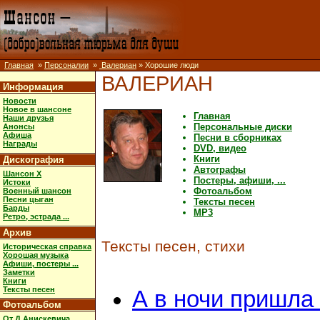
Главная
»
Персоналии
»
Валериан
» Хорошие люди
ВАЛЕРИАН
Информация
Новости
Новое в шансоне
Главная
Наши друзья
Персональные диски
Анонсы
Афиша
Песни в сборниках
Награды
DVD, видео
Книги
Дискография
Автографы
Шансон X
Постеры, афиши, ...
Истоки
Фотоальбом
Военный шансон
Песни цыган
Тексты песен
Барды
MP3
Ретро, эстрада ...
Архив
Тексты песен, стихи
Историческая справка
Хорошая музыка
Афиши, постеры ...
Заметки
Книги
Тексты песен
А в ночи пришла
Фотоальбом
От Д.Анискевича