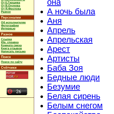
она
От Е.Гиршева
От В.Окунева
А ночь была
От Я.Фролова
Разное
Персоналии
Аня
Об исполнителях
Фотографии
Апрель
Интервью
Разное
Апрельская
Ссылки
Юр. справка
Комната смеха
Арест
Книга отзывов
Написать письмо
Артисты
Поиск
Поиск по сайту
Баба Зоя
Счётчики
Бедные люди
Безумие
Белая сирень
Белым снегом