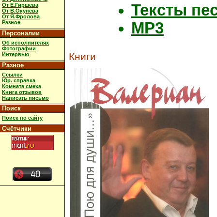
Тексты пе
От Е.Гиршева
От В.Окунева
От Я.Фролова
MP3
Разное
Персоналии
Об исполнителях
Фотографии
Книги
Интервью
Разное
Ссылки
Юр. справка
Комната смеха
Книга отзывов
Написать письмо
Поиск
Поиск по сайту
Счётчики