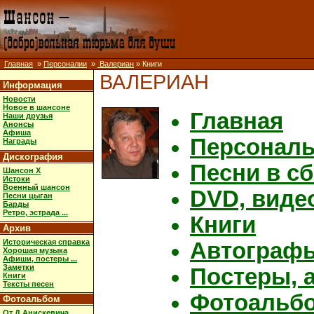
Главная
»
Персоналии
»
Валериан
» Книги
ВАЛЕРИАН
Информация
Новости
Новое в шансоне
Главная
Наши друзья
Анонсы
Афиша
Персональ
Награды
Дискография
Песни в с
Шансон X
Истоки
Военный шансон
DVD, виде
Песни цыган
Барды
Ретро, эстрада ...
Книги
Архив
Историческая справка
Автограф
Хорошая музыка
Афиши, постеры ...
Заметки
Постеры, а
Книги
Тексты песен
Фотоальб
Фотоальбом
От Д.Анискевича