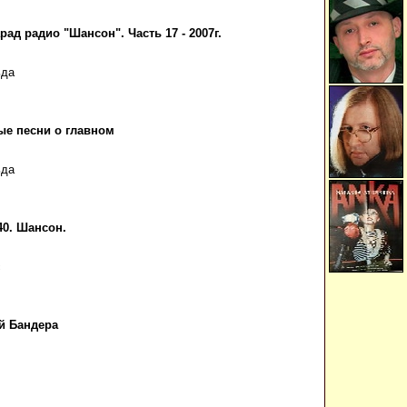
рад радио "Шансон". Часть 17 - 2007г.
ьда
ые песни о главном
ьда
40. Шансон.
с
й Бандера