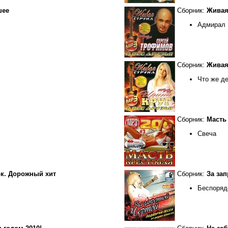
шее
Сборник:
Живая
Адмирал
Сборник:
Живая 
Что же д
Сборник:
Масть
Свеча
к. Дорожный хит
Сборник:
За зап
Беспоряд