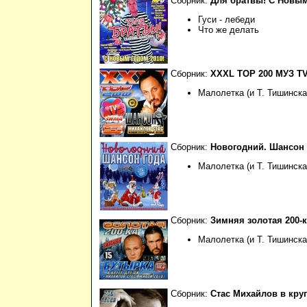
Сборник:
Для братвы! С Новым
Гуси - лебеди
Что же делать
Сборник:
XXXL ТОР 200 МУЗ ТV 
Малолетка (и Т. Тишинска
Сборник:
Новогодний. Шансон го
Малолетка (и Т. Тишинска
Сборник:
Зимняя золотая 200-ка
Малолетка (и Т. Тишинска
Сборник:
Стас Михайлов в круг