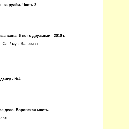
 за рулём. Часть 2
шансона. 6 лет с друзьями - 2010 г.
. Сл. / муз. Валериан
иданку - №4
ое дело. Воровская масть.
елать