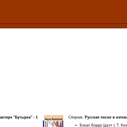
актире "Бутырка" - 1
Сборник:
Русская песня в изгнани
Бокал Бордо (дуэт с Т. Ко