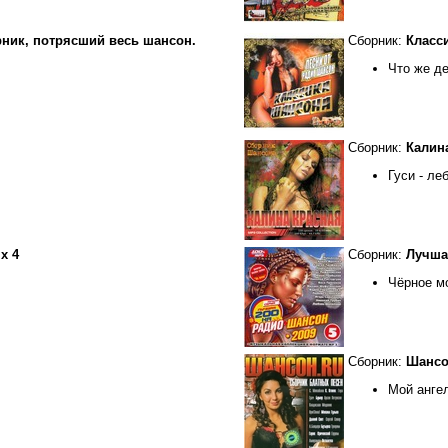
рник, потрясший весь шансон.
Сборник:
Класс
Что же д
Сборник:
Калин
Гуси - ле
х 4
Сборник:
Лучшая
Чёрное м
Сборник:
Шансо
Мой анге