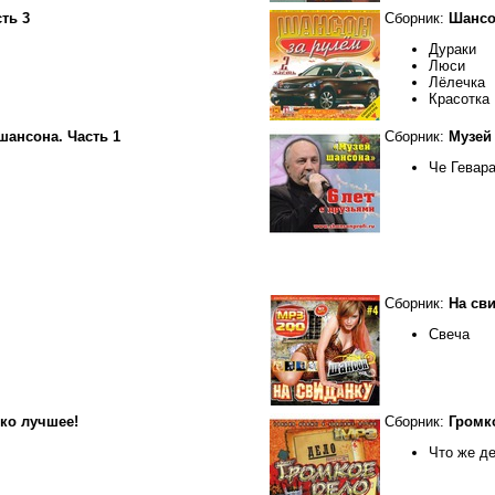
ть 3
Сборник:
Шансон
Дураки
Люси
Лёлечка
Красотка
шансона. Часть 1
Сборник:
Музей 
Че Гевара
Сборник:
На св
Свеча
ко лучшее!
Сборник:
Громк
Что же д