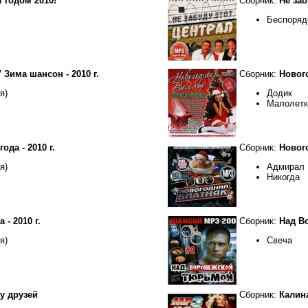
 годом 2010!
Сборник:
Не заб
Беспоряд
Зима шансон - 2010 г.
Сборник:
Нового
я)
Додик
Малолетка
да - 2010 г.
Сборник:
Нового
я)
Адмирал
Никогда
 - 2010 г.
Сборник:
Над В
я)
Свеча
у друзей
Сборник:
Калин