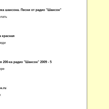
ика шансона. Песни от радио "Шансон"
елать
а красная
беди
 200-ка радио "Шансон" 2009 - 5
оре
н.ru
л