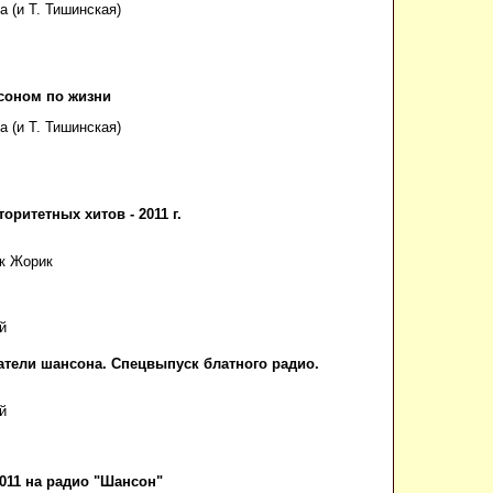
 (и Т. Тишинская)
соном по жизни
 (и Т. Тишинская)
торитетных хитов - 2011 г.
к Жорик
й
атели шансона. Спецвыпуск блатного радио.
й
2011 на радио "Шансон"