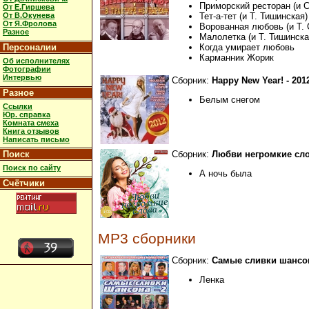
Приморский ресторан (и С
От Е.Гиршева
От В.Окунева
Тет-а-тет (и Т. Тишинская)
От Я.Фролова
Ворованная любовь (и Т.
Разное
Малолетка (и Т. Тишинска
Персоналии
Когда умирает любовь
Карманник Жорик
Об исполнителях
Фотографии
Интервью
Сборник:
Happy New Year! - 2012
Разное
Белым снегом
Ссылки
Юр. справка
Комната смеха
Книга отзывов
Написать письмо
Сборник:
Любви негромкие слова
Поиск
Поиск по сайту
А ночь была
Счётчики
MP3 сборники
Сборник:
Самые сливки шансона
Ленка