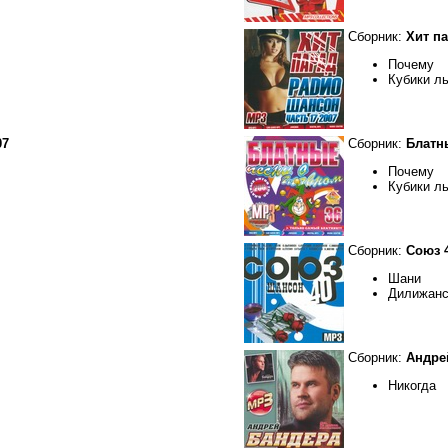
Сборник:
Хит па
Почему
Кубики л
07
Сборник:
Блатн
Почему
Кубики л
Сборник:
Союз 
Шани
Дилижан
Сборник:
Андре
Никогда