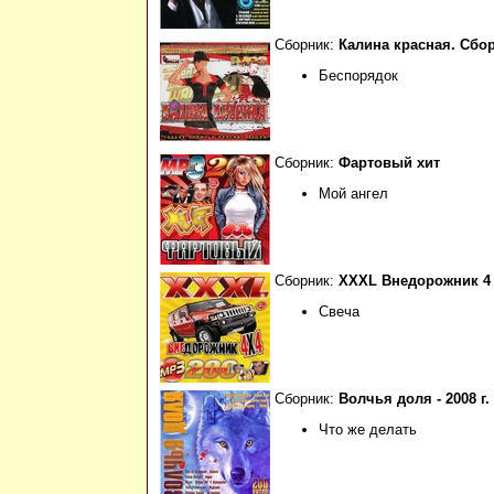
Сборник:
Калина красная. Сбо
Беспорядок
Сборник:
Фартовый хит
Мой ангел
Сборник:
XXXL Внедорожник 4 
Свеча
Сборник:
Волчья доля - 2008 г.
Что же делать