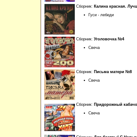
Сборник:
Калина красная. Луч
Гуси - лебеди
Сборник:
Уголовочка №4
Свеча
Сборник:
Письма матери №8
Свеча
Сборник:
Придорожный кабачо
Свеча