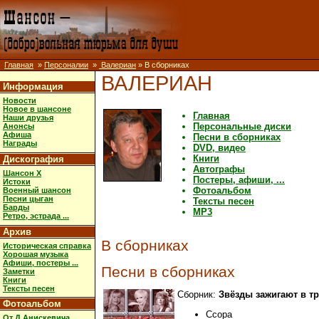
Главная
»
Персоналии
»
Валериан
» В сборниках
ВАЛЕРИАН
Информация
Новости
Новое в шансоне
Главная
Наши друзья
Персональные диски
Анонсы
Афиша
Песни в сборниках
Награды
DVD, видео
Книги
Дискография
Автографы
Шансон X
Постеры, афиши, ...
Истоки
Фотоальбом
Военный шансон
Песни цыган
Тексты песен
Барды
MP3
Ретро, эстрада ...
Архив
В сборниках
Историческая справка
Хорошая музыка
Афиши, постеры ...
Песни в сборниках
Заметки
Книги
Тексты песен
Сборник:
Звёзды зажигают в тр
Фотоальбом
Ссора
От Д.Анискевича