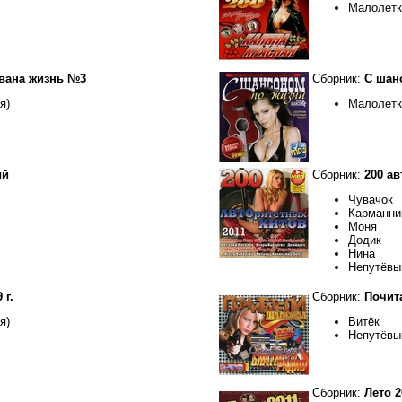
Малолетка
вана жизнь №3
Сборник:
С шан
я)
Малолетка
ый
Сборник:
200 ав
Чувачок
Карманни
Моня
Додик
Нина
Непутёвы
 г.
Сборник:
Почит
я)
Витёк
Непутёвы
Сборник:
Лето 