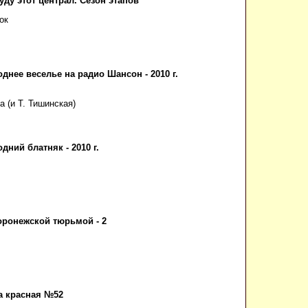
уду этот централ. Сезон этапов
ок
днее веселье на радио Шансон - 2010 г.
 (и Т. Тишинская)
дний блатняк - 2010 г.
оронежской тюрьмой - 2
а красная №52