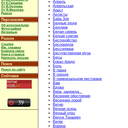
Апрель
От Е.Гиршева
Апрельская
От В.Окунева
От Я.Фролова
Арест
Разное
Артисты
Баба Зоя
Персоналии
Бедные люди
Об исполнителях
Безумие
Фотографии
Белая сирень
Интервью
Белым снегом
Разное
Беспокойство
Ссылки
Беспорядок
Юр. справка
Бессонница
Комната смеха
Бесчувственная муза
Книга отзывов
Бесы
Написать письмо
Бокал бордо
Поиск
Боль
Поиск по сайту
В парке
В поезде
Счётчики
В привокзальном ресторане
Вам
Вдова
Вера, надежда...
Весеннее обострение
Весеннею порой
Ветер
Вечная осень
Вечный отец
Вилли Токареву
Витёк
Ворона