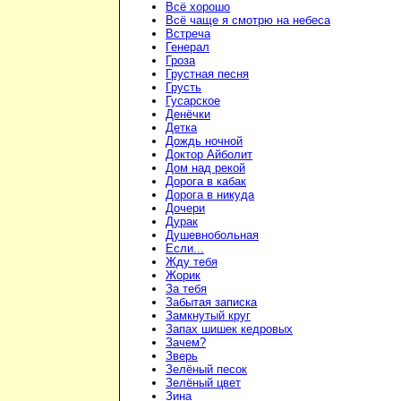
Всё хорошо
Всё чаще я смотрю на небеса
Встреча
Генерал
Гроза
Грустная песня
Грусть
Гусарское
Денёчки
Детка
Дождь ночной
Доктор Айболит
Дом над рекой
Дорога в кабак
Дорога в никуда
Дочери
Дурак
Душевнобольная
Если...
Жду тебя
Жорик
За тебя
Забытая записка
Замкнутый круг
Запах шишек кедровых
Зачем?
Зверь
Зелёный песок
Зелёный цвет
Зина