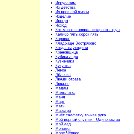
Иерусалим
Из детства
Из прошлой жизни
Изделие
Иногда
Исход
Как много я порвал гитарных струн
Калибр пять сорок пять
Караван
Кладбище Востряково
Когда вы уходили
Крановщица
Кубики льда
Кузнечики
Кукушка
Ленка
Лёлечка
Любви отрава
Люсьен
Мадам
Малолетка
Маня
Март
Мать
Маэстро
Мнёт салфетку тонкая рука
Мой верный спутник - Одиночество
Мой дед
Монолог
Море Чёрное