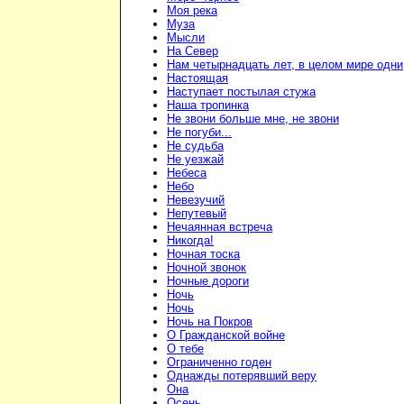
Моя река
Муза
Мысли
На Север
Нам четырнадцать лет, в целом мире одни
Настоящая
Наступает постылая стужа
Наша тропинка
Не звони больше мне, не звони
Не погуби...
Не судьба
Не уезжай
Небеса
Небо
Невезучий
Непутевый
Нечаянная встреча
Никогда!
Ночная тоска
Ночной звонок
Ночные дороги
Ночь
Ночь
Ночь на Покров
О Гражданской войне
О тебе
Ограниченно годен
Однажды потерявший веру
Она
Осень