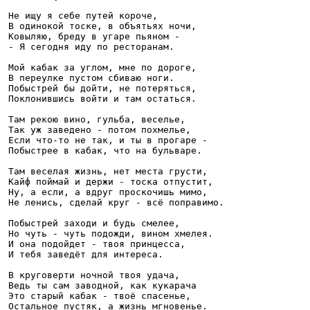
Не ищу я себе путей короче,

В одинокой тоске, в объятьях ночи, 

Ковыляю, бреду в угаре пьяном - 

- Я сегодня иду по ресторанам.

Мой кабак за углом, мне по дороге,

В переулке пустом сбиваю ноги. 

Побыстрей бы дойти, не потеряться, 

Поклонившись войти и там остаться.

Там рекою вино, гульба, веселье,

Так уж заведено - потом похмелье,

Если что-то не так, и ты в прогаре - 

Побыстрее в кабак, что на бульваре.

Там веселая жизнь, нет места грусти, 

Кайф поймай и держи - тоска отпустит, 

Ну, а если, а вдруг проскочишь мимо,

Не ленись, сделай круг - всё поправимо.

Побыстрей заходи и будь смелее,

Но чуть - чуть подожди, вином хмелея. 

И она подойдет - твоя принцесса,

И тебя заведёт для интереса.

В круговерти ночной твоя удача,

Ведь ты сам заводной, как кукарача 

Это старый кабак - твоё спасенье,

Остальное пустяк, а жизнь мгновенье.
