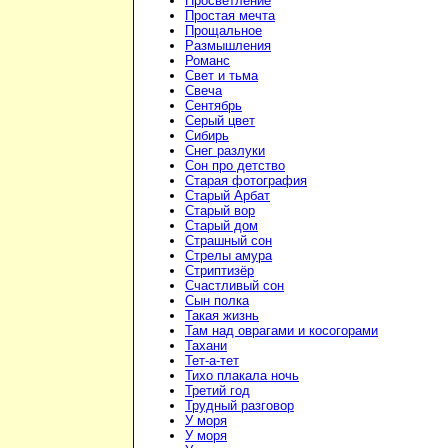
Просветление
Простая мечта
Прощальное
Размышления
Романс
Свет и тьма
Свеча
Сентябрь
Серый цвет
Сибирь
Снег разлуки
Сон про детство
Старая фотография
Старый Арбат
Старый вор
Старый дом
Страшный сон
Стрелы амура
Стриптизёр
Счастливый сон
Сын полка
Такая жизнь
Там над оврагами и косогорами
Тахани
Тет-а-тет
Тихо плакала ночь
Третий год
Трудный разговор
У моря
У моря