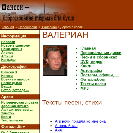
Главная
»
Персоналии
»
Валериан
» Дорога в кабак
ВАЛЕРИАН
Информация
Новости
Новое в шансоне
Главная
Наши друзья
Персональные диски
Анонсы
Афиша
Песни в сборниках
Награды
DVD, видео
Книги
Дискография
Автографы
Шансон X
Постеры, афиши, ...
Истоки
Фотоальбом
Военный шансон
Песни цыган
Тексты песен
Барды
MP3
Ретро, эстрада ...
Архив
Тексты песен, стихи
Историческая справка
Хорошая музыка
Афиши, постеры ...
Заметки
Книги
Тексты песен
А в ночи пришла ко мне она
А ночь была
Фотоальбом
Аня
От Д.Анискевича