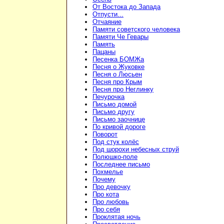
От Востока до Запада
Отпусти...
Отчаяние
Памяти советского человека
Памяти Че Гевары
Память
Пацаны
Песенка БОМЖа
Песня о Жуковке
Песня о Люсьен
Песня про Крым
Песня про Неглинку
Печурочка
Письмо домой
Письмо другу
Письмо заочнице
По кривой дороге
Поворот
Под стук колёс
Под шорохи небесных струй
Полюшко-поле
Последнее письмо
Похмелье
Почему
Про девочку
Про кота
Про любовь
Про себя
Проклятая ночь