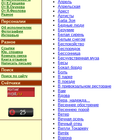
Апрель
От Е.Гиршева
Апрельская
От В.Окунева
От Я.Фролова
Арест
Разное
Артисты
Баба Зоя
Персоналии
Бедные люди
Об исполнителях
Безумие
Фотографии
Белая сирень
Интервью
Белым снегом
Разное
Беспокойство
Ссылки
Беспорядок
Юр. справка
Бессонница
Комната смеха
Бесчувственная муза
Книга отзывов
Бесы
Написать письмо
Бокал бордо
Поиск
Боль
Поиск по сайту
В парке
В поезде
Счётчики
В привокзальном ресторане
Вам
Вдова
Вера, надежда...
Весеннее обострение
Весеннею порой
Ветер
Вечная осень
Вечный отец
Вилли Токареву
Витёк
Ворона