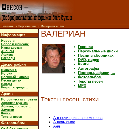
Главная
»
Персоналии
»
Валериан
» Вам
ВАЛЕРИАН
Информация
Новости
Новое в шансоне
Главная
Наши друзья
Персональные диски
Анонсы
Афиша
Песни в сборниках
Награды
DVD, видео
Книги
Дискография
Автографы
Шансон X
Постеры, афиши, ...
Истоки
Фотоальбом
Военный шансон
Песни цыган
Тексты песен
Барды
MP3
Ретро, эстрада ...
Архив
Тексты песен, стихи
Историческая справка
Хорошая музыка
Афиши, постеры ...
Заметки
Книги
Тексты песен
А в ночи пришла ко мне она
А ночь была
Фотоальбом
Аня
От Д.Анискевича