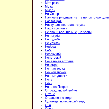
Моя река
Муза
Мысли
На Север
Нам четырнадцать лет, в целом мире одни
Настоящая
Наступает постылая стужа
Наша тропинка
Не звони больше мне, не звони
Не погуби...
Не судьба
Не уезжай
Небеса
Небо
Невезучий
Непутевый
Нечаянная встреча
Никогда!
Ночная тоска
Ночной звонок
Ночные дороги
Ночь
Ночь
Ночь на Покров
О Гражданской войне
О тебе
Ограниченно годен
Однажды потерявший веру
Она
Осень