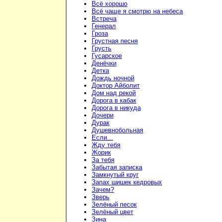
Всё хорошо
Всё чаще я смотрю на небеса
Встреча
Генерал
Гроза
Грустная песня
Грусть
Гусарское
Денёчки
Детка
Дождь ночной
Доктор Айболит
Дом над рекой
Дорога в кабак
Дорога в никуда
Дочери
Дурак
Душевнобольная
Если...
Жду тебя
Жорик
За тебя
Забытая записка
Замкнутый круг
Запах шишек кедровых
Зачем?
Зверь
Зелёный песок
Зелёный цвет
Зина