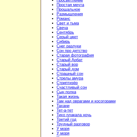
Просветление
Простая мечта
Прощальное
Размышления
Романс
Свет и тьма
Свеча
Сентябрь
Серый цвет
Сибирь
Снег разлуки
Сон про детство
Старая фотография
Старый Арбат
Старый вор
Старый дом
Страшный сон
Стрелы амура
Стриптизёр
Счастливый сон
Сын полка
Такая жизнь
Там над оврагами и косогорами
Тахани
Тет-а-тет
Тихо плакала ночь
Третий год
Трудный разговор
У моря
У моря