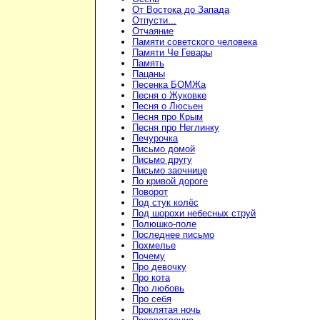
От Востока до Запада
Отпусти...
Отчаяние
Памяти советского человека
Памяти Че Гевары
Память
Пацаны
Песенка БОМЖа
Песня о Жуковке
Песня о Люсьен
Песня про Крым
Песня про Неглинку
Печурочка
Письмо домой
Письмо другу
Письмо заочнице
По кривой дороге
Поворот
Под стук колёс
Под шорохи небесных струй
Полюшко-поле
Последнее письмо
Похмелье
Почему
Про девочку
Про кота
Про любовь
Про себя
Проклятая ночь