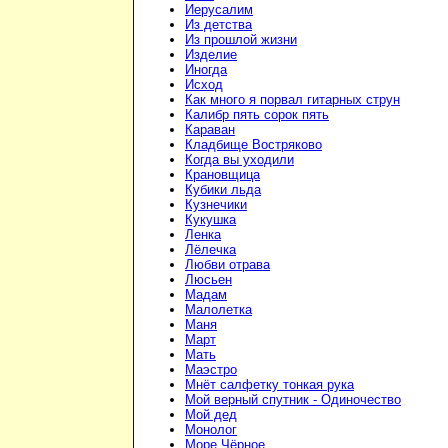
Иерусалим
Из детства
Из прошлой жизни
Изделие
Иногда
Исход
Как много я порвал гитарных струн
Калибр пять сорок пять
Караван
Кладбище Востряково
Когда вы уходили
Крановщица
Кубики льда
Кузнечики
Кукушка
Ленка
Лёлечка
Любви отрава
Люсьен
Мадам
Малолетка
Маня
Март
Мать
Маэстро
Мнёт салфетку тонкая рука
Мой верный спутник - Одиночество
Мой дед
Монолог
Море Чёрное