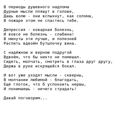
В периоды душевного надлома 

Дурные мысли пляшут в голове,

Дашь волю - они вспыхнут, как солома,

В пожаре этом не спастись тебе.

Депрессия - коварная болезнь,

И вовсе не болезнь - слабина!

В минуты эти лучше, и полезней 

Распить вдвоём бутылочку вина.

С надёжною и верною подругой 

Вдвоём, что бы никто не помешал.

Сидеть, молчать, смотреть в глаза друг другу, 

Держа в руке искрящейся бокал.

И вот уже уходят мысли - скверны,

В молчании любимой - благодать,

Ещё глоток, что б успокоить нервы,

И понимаешь - нечего страдать!
