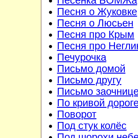
Песенка БОМЖа
Песня о Жуковке
Песня о Люсьен
Песня про Крым
Песня про Негли
Печурочка
Письмо домой
Письмо другу
Письмо заочниц
По кривой дорог
Поворот
Под стук колёс
Под шорохи небе