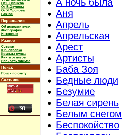
А ночь была
От Е.Гиршева
От В.Окунева
Аня
От Я.Фролова
Разное
Персоналии
Апрель
Об исполнителях
Фотографии
Апрельская
Интервью
Разное
Арест
Ссылки
Юр. справка
Комната смеха
Артисты
Книга отзывов
Написать письмо
Баба Зоя
Поиск
Поиск по сайту
Бедные люди
Счётчики
Безумие
Белая сирень
Белым снегом
Беспокойство