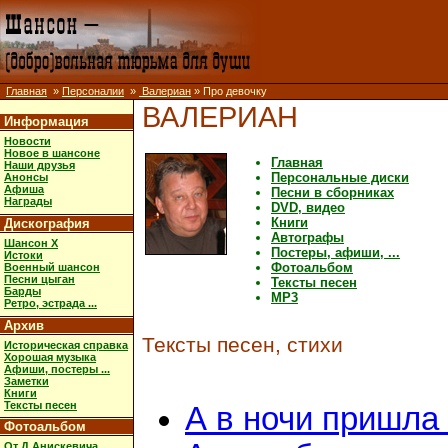
Главная
»
Персоналии
»
Валериан
» Про девочку
ВАЛЕРИАН
Информация
Новости
Новое в шансоне
Главная
Наши друзья
Персональные диски
Анонсы
Афиша
Песни в сборниках
Награды
DVD, видео
Книги
Дискография
Автографы
Шансон X
Постеры, афиши, ...
Истоки
Фотоальбом
Военный шансон
Песни цыган
Тексты песен
Барды
MP3
Ретро, эстрада ...
Архив
Тексты песен, стихи
Историческая справка
Хорошая музыка
Афиши, постеры ...
Заметки
Книги
Тексты песен
А в ночи пришла 
Фотоальбом
От Д.Анискевича