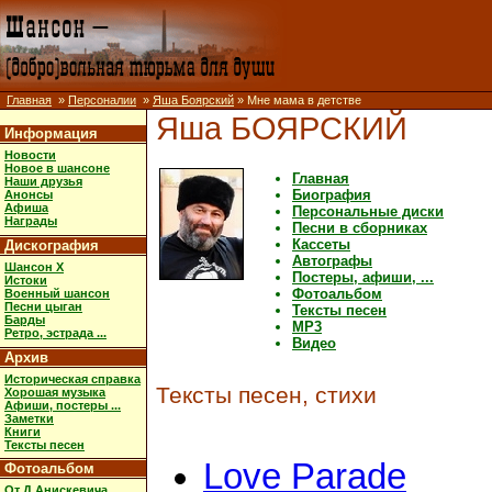
Главная
»
Персоналии
»
Яша Боярский
» Мне мама в детстве
Яша БОЯРСКИЙ
Информация
Новости
Новое в шансоне
Главная
Наши друзья
Биография
Анонсы
Афиша
Персональные диски
Награды
Песни в сборниках
Кассеты
Дискография
Автографы
Шансон X
Постеры, афиши, ...
Истоки
Фотоальбом
Военный шансон
Песни цыган
Тексты песен
Барды
MP3
Ретро, эстрада ...
Видео
Архив
Историческая справка
Тексты песен, стихи
Хорошая музыка
Афиши, постеры ...
Заметки
Книги
Тексты песен
Love Parade
Фотоальбом
От Д.Анискевича