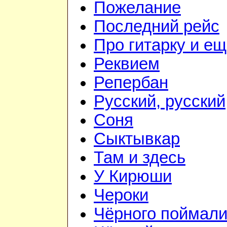
Пожелание
Последний рейс
Про гитарку и е
Реквием
Репербан
Русский, русский
Соня
Сыктывкар
Там и здесь
У Кирюши
Чероки
Чёрного поймал