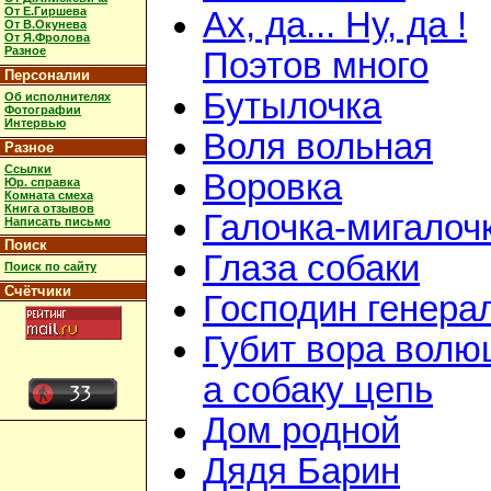
От Е.Гиршева
Ах, да... Ну, да !
От В.Окунева
От Я.Фролова
Разное
Поэтов много
Персоналии
Бутылочка
Об исполнителях
Фотографии
Интервью
Воля вольная
Разное
Ссылки
Воровка
Юр. справка
Комната смеха
Книга отзывов
Галочка-мигалоч
Написать письмо
Поиск
Глаза собаки
Поиск по сайту
Счётчики
Господин генера
Губит вора волю
а собаку цепь
Дом родной
Дядя Барин