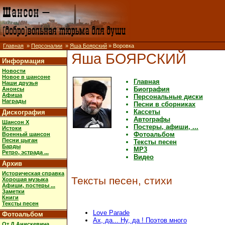
Главная
»
Персоналии
»
Яша Боярский
» Воровка
Яша БОЯРСКИЙ
Информация
Новости
Новое в шансоне
Главная
Наши друзья
Биография
Анонсы
Афиша
Персональные диски
Награды
Песни в сборниках
Кассеты
Дискография
Автографы
Шансон X
Постеры, афиши, ...
Истоки
Фотоальбом
Военный шансон
Песни цыган
Тексты песен
Барды
MP3
Ретро, эстрада ...
Видео
Архив
Историческая справка
Тексты песен, стихи
Хорошая музыка
Афиши, постеры ...
Заметки
Книги
Тексты песен
Love Parade
Фотоальбом
Ах, да... Ну, да ! Поэтов много
От Д.Анискевича