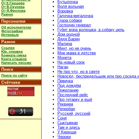
Бутылочка
От Е.Гиршева
Воля вольная
От В.Окунева
От Я.Фролова
Воровка
Разное
Галочка-мигалочка
Глаза собаки
Персоналии
Господин генерал
Об исполнителях
Губит вора волюшка, а собаку цепь
Фотографии
Дом родной
Интервью
Дядя Барин
Разное
Малина
Ссылки
Мент, но не очень
Юр. справка
Мне мама в детстве
Комната смеха
Монета
Книга отзывов
На новый срок
Написать письмо
Наган
Поиск
Не про что, но в свете
Поиск по сайту
Новосёл, беспредельщик или про соседа и
Певичка
Счётчики
Под дождём
Пожелание
Последний рейс
Про гитарку и ещё
Реквием
Репербан
Русский, русский
Соня
Сыктывкар
Там и здесь
У Кирюши
Чероки