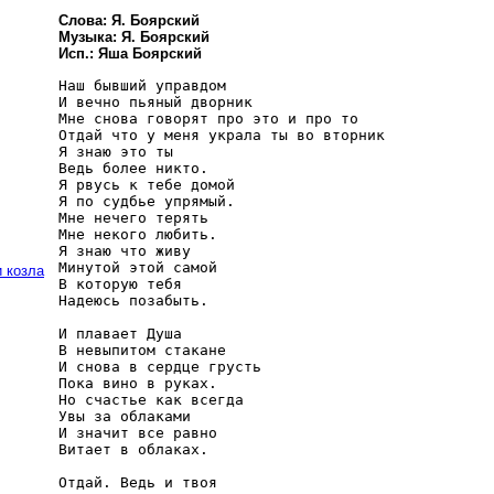
Слова: Я. Боярский
Музыка: Я. Боярский
Исп.: Яша Боярский
Наш бывший управдом

И вечно пьяный дворник

Мне снова говорят про это и про то

Отдай что у меня украла ты во вторник

Я знаю это ты

Ведь более никто.

Я рвусь к тебе домой

Я по судбье упрямый.

Мне нечего терять

Мне некого любить.

Я знаю что живу 

Минутой этой самой

 козла
В которую тебя

Надеюсь позабыть.

И плавает Душа

В невыпитом стакане

И снова в сердце грусть

Пока вино в руках.

Но счастье как всегда

Увы за облаками

И значит все равно

Витает в облаках.

Отдай. Ведь и твоя
