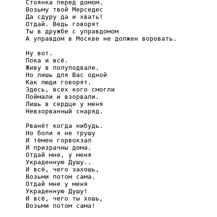
Стоянка перед домом.

Возьму твой Мерседес

Да сдуру да и хвать!

Отдай. Ведь говорят

Ты в дружбе с управдомом

А управдом в Москве не должен воровать.

Ну вот.

Пока и всё.

Живу в полуподвале.

Но лишь для Вас одной

Как люди говорят.

Здесь, всех кого смогли

Поймали и взорвали.

Лишь в сердце у меня

Невзорванный снаряд.

Рванёт когда нибудь.

Но боли я не трушу

И тёмен горвокзал

И призрачны дома.

Отдай мне, у меня

Украденную Душу..

И всё, чего захошь,

Возьми потом сама.

Отдай мне у меня

Украденную Душу!

И всё, чего ты хошь,

Возьми потом сама!