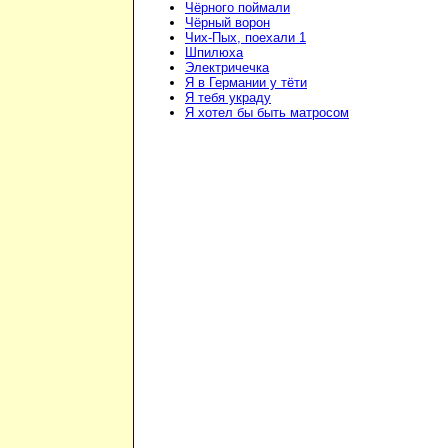
Чёрного поймали
Чёрный ворон
Чих-Пых, поехали 1
Шпилюха
Электричечка
Я в Германии у тёти
Я тебя украду
Я хотел бы быть матросом