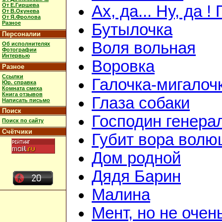
От Е.Гиршева
Ах, да... Ну, да 
От В.Окунева
От Я.Фролова
Разное
Бутылочка
Персоналии
Воля вольная
Об исполнителях
Фотографии
Интервью
Воровка
Разное
Ссылки
Галочка-мигалоч
Юр. справка
Комната смеха
Книга отзывов
Глаза собаки
Написать письмо
Поиск
Господин генера
Поиск по сайту
Счётчики
Губит вора волюш
Дом родной
Дядя Барин
Малина
Мент, но не очен