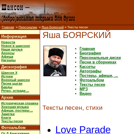
Главная
»
Персоналии
»
Яша Боярский
» Тексты песен
Яша БОЯРСКИЙ
Информация
Новости
Новое в шансоне
Главная
Наши друзья
Биография
Анонсы
Афиша
Персональные диски
Награды
Песни в сборниках
Кассеты
Дискография
Автографы
Шансон X
Постеры, афиши, ...
Истоки
Фотоальбом
Военный шансон
Песни цыган
Тексты песен
Барды
MP3
Ретро, эстрада ...
Видео
Архив
Историческая справка
Тексты песен, стихи
Хорошая музыка
Афиши, постеры ...
Заметки
Книги
Тексты песен
Love Parade
Фотоальбом
От Д.Анискевича