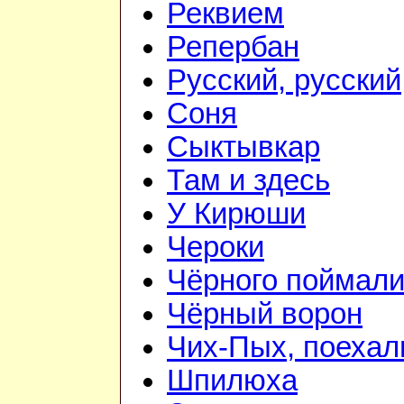
Реквием
Репербан
Русский, русский
Соня
Сыктывкар
Там и здесь
У Кирюши
Чероки
Чёрного поймал
Чёрный ворон
Чих-Пых, поехал
Шпилюха