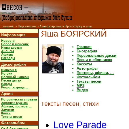
Главная
»
Персоналии
»
Яша Боярский
» Про гитарку и ещё
Яша БОЯРСКИЙ
Информация
Новости
Новое в шансоне
Главная
Наши друзья
Биография
Анонсы
Афиша
Персональные диски
Награды
Песни в сборниках
Кассеты
Дискография
Автографы
Шансон X
Постеры, афиши, ...
Истоки
Фотоальбом
Военный шансон
Песни цыган
Тексты песен
Барды
MP3
Ретро, эстрада ...
Видео
Архив
Историческая справка
Тексты песен, стихи
Хорошая музыка
Афиши, постеры ...
Заметки
Книги
Тексты песен
Love Parade
Фотоальбом
От Д.Анискевича