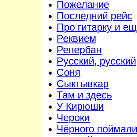
Пожелание
Последний рейс
Про гитарку и е
Реквием
Репербан
Русский, русский
Соня
Сыктывкар
Там и здесь
У Кирюши
Чероки
Чёрного поймал