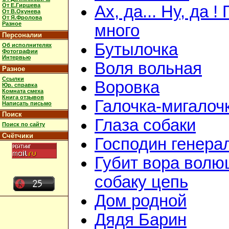
От Е.Гиршева
Ах, да... Ну, да !
От В.Окунева
От Я.Фролова
Разное
много
Персоналии
Бутылочка
Об исполнителях
Фотографии
Интервью
Воля вольная
Разное
Ссылки
Воровка
Юр. справка
Комната смеха
Книга отзывов
Галочка-мигалоч
Написать письмо
Поиск
Глаза собаки
Поиск по сайту
Счётчики
Господин генера
Губит вора волю
собаку цепь
Дом родной
Дядя Барин