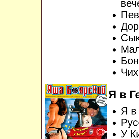
веч
Пев
Дор
Сык
Мал
Бон
Чих
Я в Г
Я в
Рус
У К