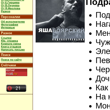
Подр
От Е.Гиршева
От В.Окунева
От Я.Фролова
Разное
Под
Персоналии
Наг
Об исполнителях
Фотографии
Интервью
Мен
Разное
Ссылки
Чуж
Юр. справка
Комната смеха
Книга отзывов
Эле
Написать письмо
Поиск
Пев
Поиск по сайту
Счётчики
Чер
Доч
Как
На 
Мон