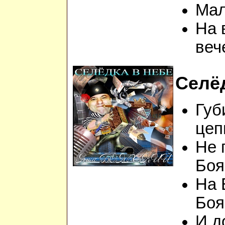
Мал
На 
веч
Селёд
Губ
цеп
Не 
Боя
На 
Боя
И д