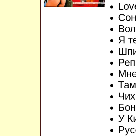
Lov
Сон
Вол
Я т
Шп
Реп
Мне
Там
Чих
Бону
У К
Рус