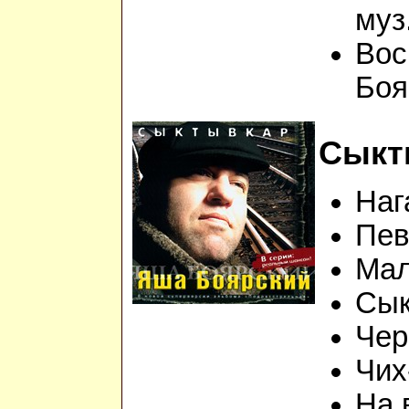
муз
Вос
Боя
Сыкт
Наг
Пев
Мал
Сык
Чер
Чих
На 