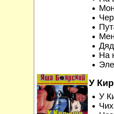
Мон
Чер
Пут
Мен
Дяд
На 
Эле
У Ки
У К
Чих