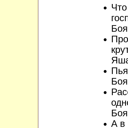
Что
гос
Боя
Про
кру
Яша
Пья
Боя
Рас
одн
Боя
А в