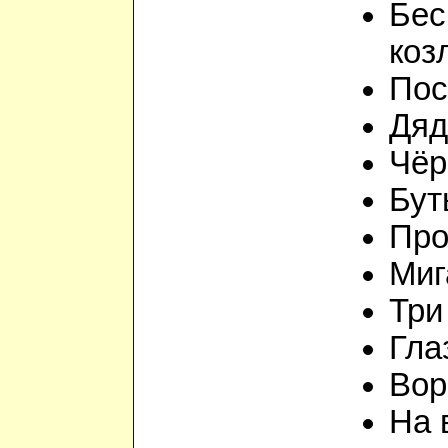
Бес
коз
Пос
Дяд
Чёр
Бут
Про
Миг
Три
Гла
Вор
На 