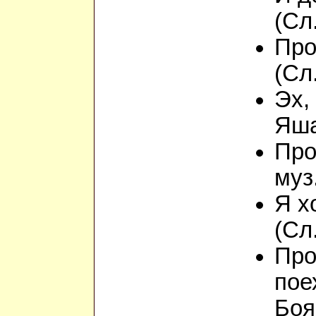
(Сл
Про
(Сл
Эх,
Яша
Про
муз
Я х
(Сл
Про
пое
Боя