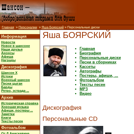
Главная
»
Персоналии
»
Яша Боярский
» Персональные диски
Яша БОЯРСКИЙ
Информация
Новости
Новое в шансоне
Главная
Наши друзья
Биография
Анонсы
Афиша
Персональные диски
Награды
Песни в сборниках
Кассеты
Дискография
Автографы
Шансон X
Постеры, афиши, ...
Истоки
Фотоальбом
Военный шансон
Песни цыган
Тексты песен
Барды
MP3
Ретро, эстрада ...
Видео
Архив
Историческая справка
Дискография
Хорошая музыка
Афиши, постеры ...
Заметки
Персональные CD
Книги
Тексты песен
Фотоальбом
От Д.Анискевича