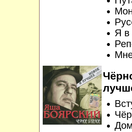
Пут
Мон
Рус
Я в
Реп
Мне
Чёрно
лучше
Вст
Чёр
Дом