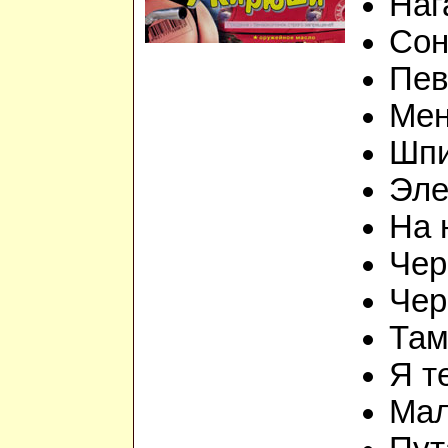
Наг
Сон
Пев
Мен
Шп
Эле
На 
Чер
Чер
Там
Я т
Мал