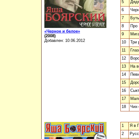
5
Дядя
6
Чер
7
Бут
8
Про 
«Черное и белое»
9
Миг
(2008)
Добавлен: 10.06.2012
10
Три 
11
Глаз
12
Вор
13
На в
14
Пев
15
Дор
16
Сык
17
Мал
18
Чих-
1
Я в 
2
Русс