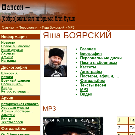
Главная
»
Персоналии
»
Яша Боярский
» MP3
Яша БОЯРСКИЙ
Информация
Новости
Новое в шансоне
Главная
Наши друзья
Биография
Анонсы
Афиша
Персональные диски
Награды
Песни в сборниках
Кассеты
Дискография
Автографы
Шансон X
Постеры, афиши, ...
Истоки
Фотоальбом
Военный шансон
Песни цыган
Тексты песен
Барды
MP3
Ретро, эстрада ...
Видео
Архив
Историческая справка
MP3
Хорошая музыка
Афиши, постеры ...
Заметки
Книги
1
На
Тексты песен
2
Пе
Фотоальбом
От Д.Анискевича