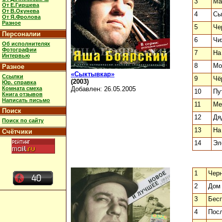
3
Ма
От Е.Гиршева
От В.Окунева
4
Сы
От Я.Фролова
Разное
5
Че
Персоналии
6
Чи
Об исполнителях
Фотографии
7
На
Интервью
8
Мо
Разное
«Сыктывкар»
Ссылки
9
Чё
(2003)
Юр. справка
Комната смеха
Добавлен: 26.05.2005
10
Пу
Книга отзывов
Написать письмо
11
Ме
Поиск
12
Дя
Поиск по сайту
13
На
Счётчики
14
Эл
1
Черн
2
Дом
3
Бесп
4
Пос