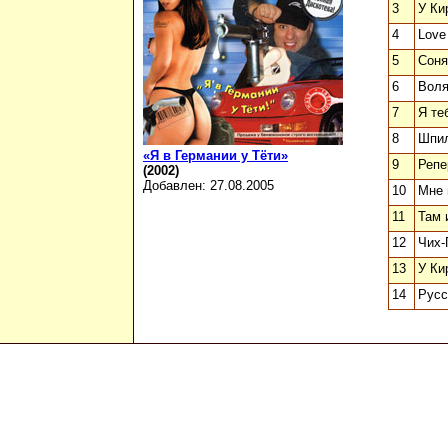
3
У К
4
Love
5
Соня
6
Воля
7
Я те
8
Шпи
«Я в Германии у Тёти»
9
Репе
(2002)
Добавлен: 27.08.2005
10
Мне 
11
Там 
12
Чих-
13
У Ки
14
Русс