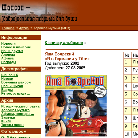
Главная
»
Архив
» Хорошая музыка (MP3)
Информация
К списку альбомов
»
Новости
Новое в шансоне
Наши друзья
Яша Боярский
Анонсы
№
На
«Я в Германии у Тёти»
Афиша
1
Я 
Награды
Год выпуска:
2002
Добавлен:
27.08.2005
Дискография
2
Ру
Шансон X
3
У 
Истоки
Военный шансон
4
Lo
Песни цыган
Барды
Ретро, эстрада ...
5
Со
Архив
6
Во
Историческая справка
7
Я 
Хорошая музыка
Афиши, постеры ...
Заметки
8
Шп
Книги
Тексты песен
9
Ре
Фотоальбом
10
Мн
От Д.Анискевича