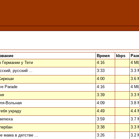
звание
Время
kbps
Раз
в Германии у Тети
4:16
4 M
сский, русский ...
3:33
3.3 
Кирюши
4:00
3.6 
ve Parade
4:16
4 M
ня
3:39
3.3 
ля-Вольная
4:09
3.8 
тебя украду
4:49
4.4 
илюха
3:59
3.7 
пербан
3:38
3.3 
е мама в детстве ...
3:26
3.2 