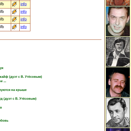
Mb
info
Mb
info
Mb
info
Mb
info
тук
кайф (дуэт с В. Утёсовым)
 ...
луются на крыше
 (дуэт с В. Утёсовым)
ка
юбовь