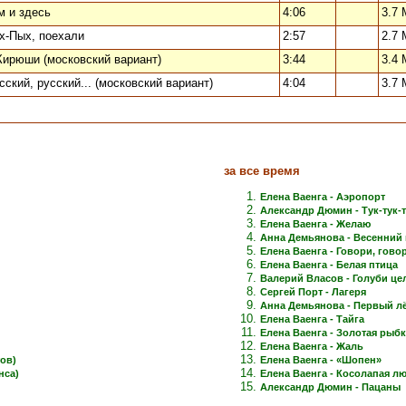
м и здесь
4:06
3.7 
х-Пых, поехали
2:57
2.7 
Кирюши (московский вариант)
3:44
3.4 
сский, русский... (московский вариант)
4:04
3.7 
за все время
Елена Ваенга - Аэропорт
Александр Дюмин - Тук-тук-
Елена Ваенга - Желаю
Анна Демьянова - Весенний 
Елена Ваенга - Говори, говори
Елена Ваенга - Белая птица
Валерий Власов - Голуби це
Сергей Порт - Лагеря
Анна Демьянова - Первый лёд
Елена Ваенга - Тайга
Елена Ваенга - Золотая рыб
Елена Ваенга - Жаль
ов)
Елена Ваенга - «Шопен»
нса)
Елена Ваенга - Косолапая л
Александр Дюмин - Пацаны