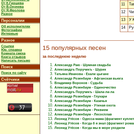
От Е.Гиршева
11
Та
От В.Окунева
От Я.Фролова
12
Чи
Разное
13
У 
Персоналии
Об исполнителях
14
Ру
Фотографии
Интервью
Разное
Ссылки
15 популярных песен
Юр. справка
Комната смеха
за последнюю неделю
Книга отзывов
Написать письмо
Александр Раю - Шумная свадьба
Поиск
Александръ Поручикъ - Шурик
Поиск по сайту
Татьяна Иванова - Ехали цыгане
Александр Розенбаум - Афганская вьюга
Счётчики
Владимир Воронов - Судьба
Александр Розенбаум - Одиночество
Александръ Поручикъ - Шала-ла-ла
Александр Розенбаум - Глухари
Александр Розенбаум - Казачья
Александр Розенбаум - Утиная охота
Александр Розенбаум - Реквием
Александр Розенбаум - Лесосплав
Леонид Утёсов - Одесса-мама (фрагмент куплет
Леонид Утёсов - Когда б я знал (фрагмент рома
Леонид Утёсов - Когда мы в море уходили