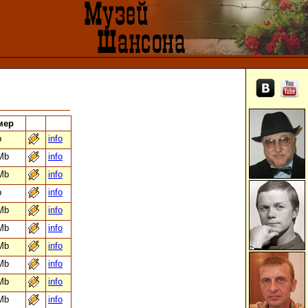
мер
b
info
Mb
info
Mb
info
b
info
Mb
info
Mb
info
Mb
info
Mb
info
Mb
info
Mb
info