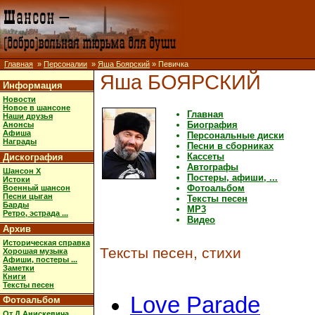
Главная
»
Персоналии
»
Яша Боярский
» Певичка
Яша БОЯРСКИЙ
Информация
Новости
Новое в шансоне
Главная
Наши друзья
Биография
Анонсы
Афиша
Персональные диски
Награды
Песни в сборниках
Кассеты
Дискография
Автографы
Шансон X
Постеры, афиши, ...
Истоки
Фотоальбом
Военный шансон
Песни цыган
Тексты песен
Барды
MP3
Ретро, эстрада ...
Видео
Архив
Историческая справка
Тексты песен, стихи
Хорошая музыка
Афиши, постеры ...
Заметки
Книги
Тексты песен
Love Parade
Фотоальбом
От Д.Анискевича