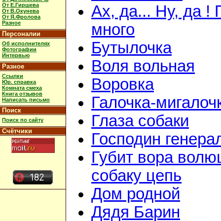
От Е.Гиршева
Ах, да... Ну, да !
От В.Окунева
От Я.Фролова
Разное
много
Персоналии
Бутылочка
Об исполнителях
Фотографии
Интервью
Воля вольная
Разное
Ссылки
Воровка
Юр. справка
Комната смеха
Книга отзывов
Галочка-мигалоч
Написать письмо
Поиск
Глаза собаки
Поиск по сайту
Счётчики
Господин генера
Губит вора волю
собаку цепь
Дом родной
Дядя Барин