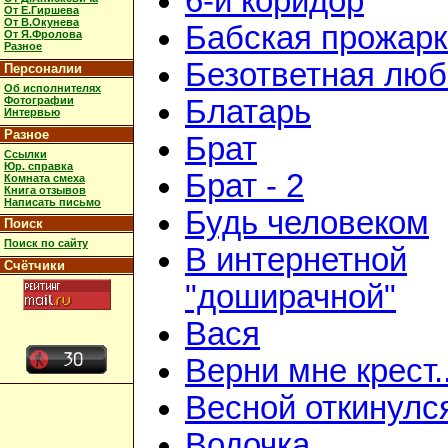
6-й коридор
От Е.Гиршева
От В.Окунева
Бабская прожар
От Я.Фролова
Разное
Безответная люб
Персоналии
Об исполнителях
Фотографии
Блатарь
Интервью
Разное
Брат
Ссылки
Юр. справка
Брат - 2
Комната смеха
Книга отзывов
Написать письмо
Будь человеком
Поиск
Поиск по сайту
В интернетной
Счётчики
"доширачной"
Вася
Верни мне крест..
Весной откинулс
Водочка