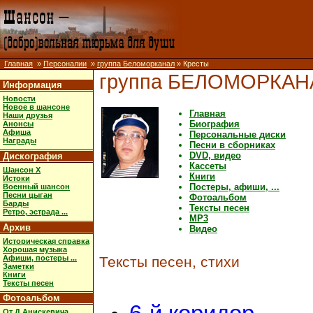
Главная
»
Персоналии
»
группа Беломорканал
» Кресты
группа БЕЛОМОРКАН
Информация
Новости
Новое в шансоне
Главная
Наши друзья
Биография
Анонсы
Афиша
Персональные диски
Награды
Песни в сборниках
DVD, видео
Дискография
Кассеты
Шансон X
Книги
Истоки
Постеры, афиши, ...
Военный шансон
Песни цыган
Фотоальбом
Барды
Тексты песен
Ретро, эстрада ...
MP3
Архив
Видео
Историческая справка
Хорошая музыка
Афиши, постеры ...
Тексты песен, стихи
Заметки
Книги
Тексты песен
Фотоальбом
От Д.Анискевича