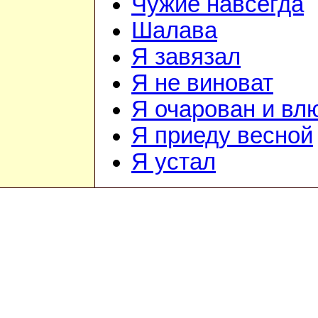
Чужие навсегда
Шалава
Я завязал
Я не виноват
Я очарован и вл
Я приеду весной
Я устал