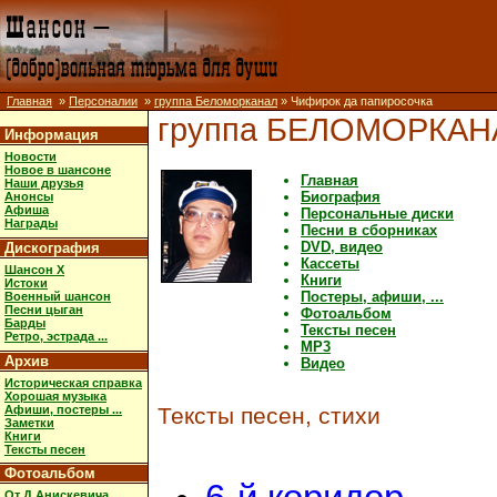
Главная
»
Персоналии
»
группа Беломорканал
» Чифирок да папиросочка
группа БЕЛОМОРКАН
Информация
Новости
Новое в шансоне
Главная
Наши друзья
Биография
Анонсы
Афиша
Персональные диски
Награды
Песни в сборниках
DVD, видео
Дискография
Кассеты
Шансон X
Книги
Истоки
Постеры, афиши, ...
Военный шансон
Песни цыган
Фотоальбом
Барды
Тексты песен
Ретро, эстрада ...
MP3
Архив
Видео
Историческая справка
Хорошая музыка
Афиши, постеры ...
Тексты песен, стихи
Заметки
Книги
Тексты песен
Фотоальбом
От Д.Анискевича