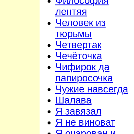
Философия
лентяя
Человек из
тюрьмы
Четвертак
Чечёточка
Чифирок да
папиросочка
Чужие навсегда
Шалава
Я завязал
Я не виноват
Я очарован и