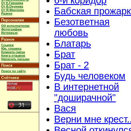
6-й коридор
От Е.Гиршева
От В.Окунева
Бабская прожар
От Я.Фролова
Разное
Безответная
Персоналии
Об исполнителях
Фотографии
любовь
Интервью
Разное
Блатарь
Ссылки
Юр. справка
Брат
Комната смеха
Книга отзывов
Написать письмо
Брат - 2
Поиск
Поиск по сайту
Будь человеком
Счётчики
В интернетной
"доширачной"
Вася
Верни мне крест..
Весной откинулс