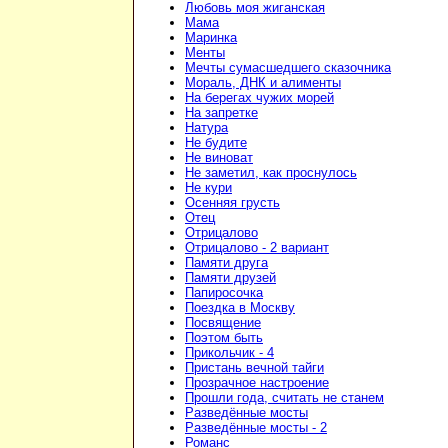
Любовь моя жиганская
Мама
Маринка
Менты
Мечты сумасшедшего сказочника
Мораль, ДНК и алименты
На берегах чужих морей
На запретке
Натура
Не будите
Не виноват
Не заметил, как проснулось
Не кури
Осенняя грусть
Отец
Отрицалово
Отрицалово - 2 вариант
Памяти друга
Памяти друзей
Папиросочка
Поездка в Москву
Посвящение
Поэтом быть
Прикольчик - 4
Пристань вечной тайги
Прозрачное настроение
Прошли года, считать не станем
Разведённые мосты
Разведённые мосты - 2
Романс