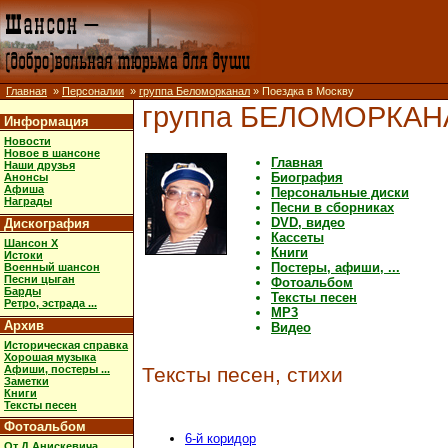
Главная
»
Персоналии
»
группа Беломорканал
» Поездка в Москву
группа БЕЛОМОРКАН
Информация
Новости
Новое в шансоне
Главная
Наши друзья
Биография
Анонсы
Афиша
Персональные диски
Награды
Песни в сборниках
DVD, видео
Дискография
Кассеты
Шансон X
Книги
Истоки
Постеры, афиши, ...
Военный шансон
Песни цыган
Фотоальбом
Барды
Тексты песен
Ретро, эстрада ...
MP3
Архив
Видео
Историческая справка
Хорошая музыка
Афиши, постеры ...
Тексты песен, стихи
Заметки
Книги
Тексты песен
Фотоальбом
6-й коридор
От Д.Анискевича