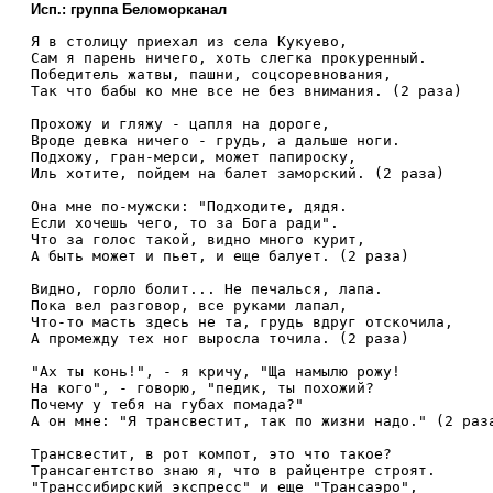
Исп.: группа Беломорканал
Я в столицу приехал из села Кукуево,

Сам я парень ничего, хоть слегка прокуренный.

Победитель жатвы, пашни, соцсоревнования,

Так что бабы ко мне все не без внимания. (2 раза)

Прохожу и гляжу - цапля на дороге,

Вроде девка ничего - грудь, а дальше ноги.

Подхожу, гран-мерси, может папироску,

Иль хотите, пойдем на балет заморский. (2 раза)

Она мне по-мужски: "Подходите, дядя.

Если хочешь чего, то за Бога ради".

Что за голос такой, видно много курит,

А быть может и пьет, и еще балует. (2 раза)

Видно, горло болит... Не печалься, лапа.

Пока вел разговор, все руками лапал,

Что-то масть здесь не та, грудь вдруг отскочила,

А промежду тех ног выросла точила. (2 раза)

"Ах ты конь!", - я кричу, "Ща намылю рожу!

На кого", - говорю, "педик, ты похожий?

Почему у тебя на губах помада?"

А он мне: "Я трансвестит, так по жизни надо." (2 раза
Трансвестит, в рот компот, это что такое?

Трансагентство знаю я, что в райцентре строят.

"Транссибирский экспресс" и еще "Трансаэро",
