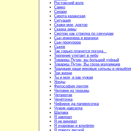
Ростовский волк
Самко
Сизари
Сирота казанская
Ситуация
Скажи мне, доктор
Сказка зимы
Смотрю как стрелка по секундам
Сын инженера и врачихи
Сын прокурора
Сынок
Так горько плачется погода...
Терпение улетает в небо
Товарищ Путин, вы большой учёный
Товарищ Путин, Вы гроза мздоимцев
Традиции наши вековые сильны и незыбл
Три жизни
Ты и моя, и как чужая
Уроды
Философия лентяя
Человек из тюрьмы
Четвертак
Чечёточка
Чифирок да папиросочка
Чужие навсегда
Шалава
Я завязал
Я не виноват
Я очарован и влюблён
Я приеду весной