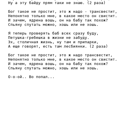
Ну а эту байду прям таки не знаю. (2 раза)

Бог такое не простит, это ж надо - трансвестит,

Непонятно только мне, в какое место он свистит.

И зачем, ядрена вошь, он на бабу так похож?

Спьяну спутать можно, хошь или не хошь.

Я теперь проверять баб всех сразу буду,

Петушка-гребешка в жизни не забуду.

Эх, столичная жизнь, ну там и припарки,

А еще говорят, есть там лесбиянки. (2 раза)

Бог такое не простит, это ж надо трансвестит,

Непонятно только мне, в какое место он свистит.

И зачем, ядрена вошь, он на бабу так похож?

Спьяну спутать можно, хошь или не хошь.

О-о-ой.. Во попал...
