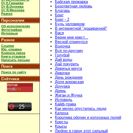
Бабская прожарка
От Е.Гиршева
Безответная любовь
От В.Окунева
От Я.Фролова
Блатарь
Разное
Брат
Брат - 2
Персоналии
Будь человеком
Об исполнителях
В интернетной "доширачной"
Фотографии
Вася
Интервью
Верни мне крест...
Разное
Весной откинулся
Ссылки
Водочка
Юр. справка
Всё по-другому
Комната смеха
Голубой
Книга отзывов
Дай воды
Написать письмо
Дай покурить
Поиск
Девичья мечта
Поиск по сайту
Девочки
День рождения
Счётчики
Доля воровская
Дочурка
Дрянь
Жиган и Жучка
Исповедь
Кайф-трава
Как мелко опустились люди
Катюха
Королева обочин и колхозных полей
Кресты
Крысы
Люблю я город этот сильный