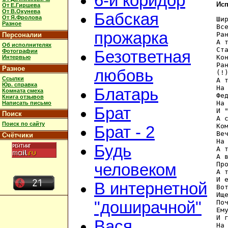
6-й коридор
Исп
От Е.Гиршева
От В.Окунева
Бабская
От Я.Фролова
Ши
Разное
Вс
прожарка
Ра
Персоналии
А 
Об исполнителях
Ст
Фотографии
Безответная
Ко
Интервью
Ра
Разное
любовь
(!
Ссылки
А 
Юр. справка
На
Блатарь
Комната смеха
Фе
Книга отзывов
На
Написать письмо
Брат
И 
Поиск
А 
Поиск по сайту
Ко
Брат - 2
Ве
Счётчики
На
Будь
А 
А 
Пр
человеком
А 
И 
В интернетной
Во
Ищ
По
"доширачной"
Ем
И 
Вася
На