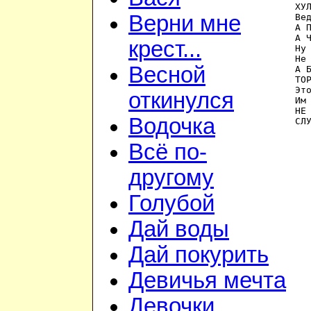
ХУ
Верни мне
Ве
А 
А 
крест...
Ну
Не
Весной
А 
ТО
Эт
откинулся
Им
НЕ
Водочка
Всё по-
другому
Голубой
Дай воды
Дай покурить
Девичья мечта
Девочки