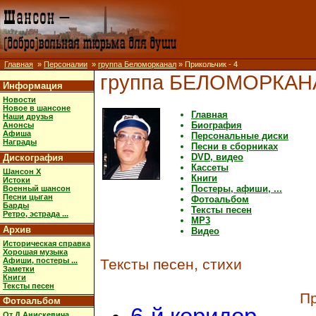
Главная
»
Персоналии
»
группа Беломорканал
» Прикольчик - 4
группа БЕЛОМОРКАН
Информация
Новости
Новое в шансоне
Главная
Наши друзья
Биография
Анонсы
Афиша
Персональные диски
Награды
Песни в сборниках
DVD, видео
Дискография
Кассеты
Шансон X
Книги
Истоки
Постеры, афиши, ...
Военный шансон
Песни цыган
Фотоальбом
Барды
Тексты песен
Ретро, эстрада ...
MP3
Архив
Видео
Историческая справка
Хорошая музыка
Афиши, постеры ...
Тексты песен, стихи
Заметки
Книги
Тексты песен
Пр
Фотоальбом
От Д.Анискевича