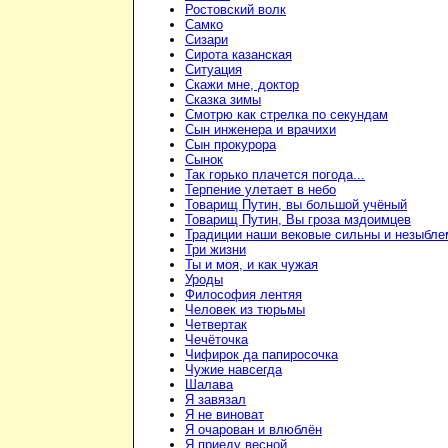
Ростовский волк
Самко
Сизари
Сирота казанская
Ситуация
Скажи мне, доктор
Сказка зимы
Смотрю как стрелка по секундам
Сын инженера и врачихи
Сын прокурора
Сынок
Так горько плачется погода...
Терпение улетает в небо
Товарищ Путин, вы большой учёный
Товарищ Путин, Вы гроза мздоимцев
Традиции наши вековые сильны и незыбл
Три жизни
Ты и моя, и как чужая
Уроды
Философия лентяя
Человек из тюрьмы
Четвертак
Чечёточка
Чифирок да папиросочка
Чужие навсегда
Шалава
Я завязал
Я не виноват
Я очарован и влюблён
Я приеду весной