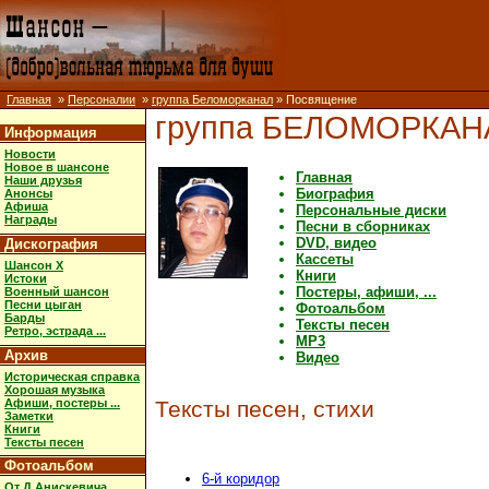
Главная
»
Персоналии
»
группа Беломорканал
» Посвящение
группа БЕЛОМОРКАН
Информация
Новости
Новое в шансоне
Главная
Наши друзья
Биография
Анонсы
Афиша
Персональные диски
Награды
Песни в сборниках
DVD, видео
Дискография
Кассеты
Шансон X
Книги
Истоки
Постеры, афиши, ...
Военный шансон
Песни цыган
Фотоальбом
Барды
Тексты песен
Ретро, эстрада ...
MP3
Архив
Видео
Историческая справка
Хорошая музыка
Афиши, постеры ...
Тексты песен, стихи
Заметки
Книги
Тексты песен
Фотоальбом
6-й коридор
От Д.Анискевича