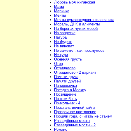
Любовь моя жиганская
Мама
Маринка
Менты
Мечты сумасшедшего сказочника
Мораль, ДНК и алименты
На берегах чужих морей
На запретке
Натура
Не будите
Не виноват
Не заметил, как проснулось
Не кури
Осенняя грусть
Отец
Отрицалово
Отрицалово - 2 вариант
Памяти друга
Памяти друзей
Папиросочка
Поездка в Москву
Посвящение
Поэтом быть
Прикольчик - 4
Пристань вечной тайги
Прозрачное настроение
Прошли года, считать не станем
Разведённые мосты
Разведённые мосты - 2
Романс