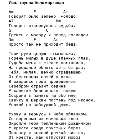
Исп.: группа Беломорканал
Am        E           Am

Говорят было зелено, молодо.

A7                 Dm

Говорят отвернулась судьба.

G              C

Грешен с молоду я перед господом.

Dm        E       Am

Просто так не приходит беда.

Твои руки целую я маменька,

Горечь милых в душе влажных глаз,

Судьба меня к стенке поставила,

На прощанье обнять хоть бы раз.

Тебя, милая, вечно страдавшею,

От бессонных ночей у окна,

В ожиданье года проведенные

Серебром отразит седина.

У калитке березоньку тонкую

Сохрани в память ты обо мне,

Свечку в церкви поставь под иконою,

Упокой по заблудшей душе.

Ухожу и вернусь в небе облачком,

Сотворенным из маменьки слез

Окроплю тебя тепленьким дождичком

У креста среди грустных берез.

Поплыву я весной речкой чистою,

От креста, как отпустит мороз
