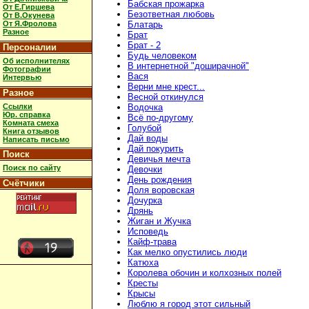
Бабская прожарка
От Е.Гиршева
Безответная любовь
От В.Окунева
От Я.Фролова
Блатарь
Разное
Брат
Брат - 2
Персоналии
Будь человеком
Об исполнителях
В интернетной "доширачной"
Фотографии
Вася
Интервью
Верни мне крест...
Разное
Весной откинулся
Ссылки
Водочка
Юр. справка
Всё по-другому
Комната смеха
Голубой
Книга отзывов
Дай воды
Написать письмо
Дай покурить
Поиск
Девичья мечта
Поиск по сайту
Девочки
День рождения
Счётчики
Доля воровская
Дочурка
Дрянь
Жиган и Жучка
Исповедь
Кайф-трава
Как мелко опустились люди
Катюха
Королева обочин и колхозных полей
Кресты
Крысы
Люблю я город этот сильный