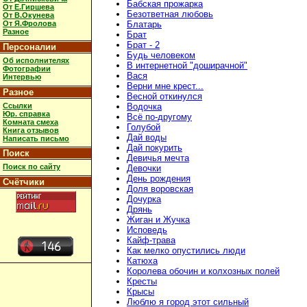
Бабская прожарка
От Е.Гиршева
Безответная любовь
От В.Окунева
От Я.Фролова
Блатарь
Разное
Брат
Брат - 2
Персоналии
Будь человеком
Об исполнителях
В интернетной "доширачной"
Фотографии
Вася
Интервью
Верни мне крест...
Разное
Весной откинулся
Ссылки
Водочка
Юр. справка
Всё по-другому
Комната смеха
Голубой
Книга отзывов
Дай воды
Написать письмо
Дай покурить
Поиск
Девичья мечта
Поиск по сайту
Девочки
День рождения
Счётчики
Доля воровская
Дочурка
Дрянь
Жиган и Жучка
Исповедь
Кайф-трава
Как мелко опустились люди
Катюха
Королева обочин и колхозных полей
Кресты
Крысы
Люблю я город этот сильный