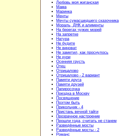
Любовь моя жиганская
Мама
Маринка
Менты
Мечты сумасшедшего сказочника
Мораль, ДНК и алименты
На берегах чужих морей
На запретке
Натура
Не будите
Не виноват
Не заметил, как проснулось
Не кури
Осенняя грусть
Отец
Отрицалово
Отрицалово - 2 вариант
Памяти друга
Памяти друзей
Папиросочка
Поездка в Москву
Посвящение
Поэтом быть
Прикольчик - 4
Пристань вечной тайги
Прозрачное настроение
Прошли года, считать не станем
Разведённые мосты
Разведённые мосты - 2
Романс