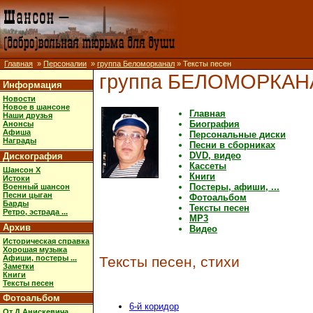
Главная
»
Персоналии
»
группа Беломорканал
» Тексты песен
группа БЕЛОМОРКАН
Информация
Новости
Новое в шансоне
Главная
Наши друзья
Биография
Анонсы
Афиша
Персональные диски
Награды
Песни в сборниках
DVD, видео
Дискография
Кассеты
Шансон X
Книги
Истоки
Постеры, афиши, ...
Военный шансон
Песни цыган
Фотоальбом
Барды
Тексты песен
Ретро, эстрада ...
MP3
Архив
Видео
Историческая справка
Хорошая музыка
Афиши, постеры ...
Тексты песен, стихи
Заметки
Книги
Тексты песен
Фотоальбом
6-й коридор
От Д.Анискевича