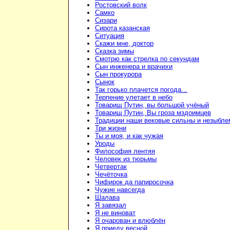
Ростовский волк
Самко
Сизари
Сирота казанская
Ситуация
Скажи мне, доктор
Сказка зимы
Смотрю как стрелка по секундам
Сын инженера и врачихи
Сын прокурора
Сынок
Так горько плачется погода...
Терпение улетает в небо
Товарищ Путин, вы большой учёный
Товарищ Путин, Вы гроза мздоимцев
Традиции наши вековые сильны и незыбл
Три жизни
Ты и моя, и как чужая
Уроды
Философия лентяя
Человек из тюрьмы
Четвертак
Чечёточка
Чифирок да папиросочка
Чужие навсегда
Шалава
Я завязал
Я не виноват
Я очарован и влюблён
Я приеду весной