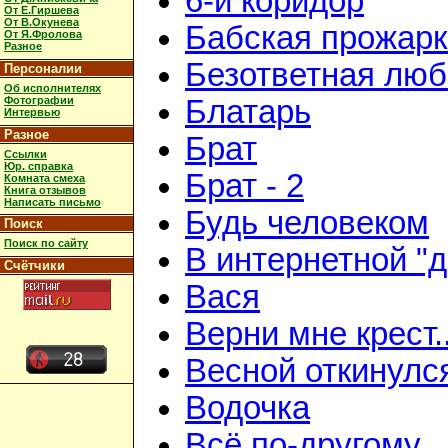
6-й коридор
От Е.Гиршева
От В.Окунева
Бабская прожар
От Я.Фролова
Разное
Безответная люб
Персоналии
Об исполнителях
Фотографии
Блатарь
Интервью
Разное
Брат
Ссылки
Юр. справка
Брат - 2
Комната смеха
Книга отзывов
Написать письмо
Будь человеком
Поиск
Поиск по сайту
В интернетной "
Счётчики
Вася
Верни мне крест..
Весной откинулс
Водочка
Всё по-другому