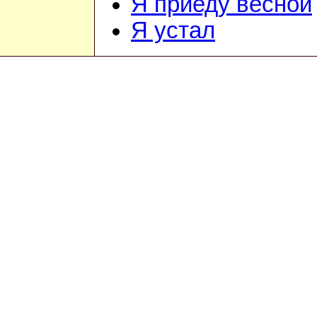
Я приеду весной
Я устал