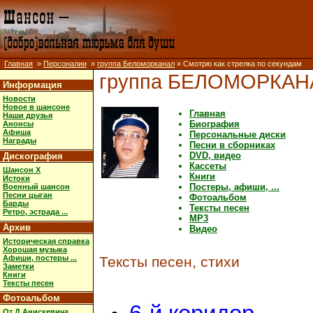
Главная
»
Персоналии
»
группа Беломорканал
» Смотрю как стрелка по секундам
группа БЕЛОМОРКАН
Информация
Новости
Новое в шансоне
Главная
Наши друзья
Биография
Анонсы
Афиша
Персональные диски
Награды
Песни в сборниках
DVD, видео
Дискография
Кассеты
Шансон X
Книги
Истоки
Постеры, афиши, ...
Военный шансон
Песни цыган
Фотоальбом
Барды
Тексты песен
Ретро, эстрада ...
MP3
Архив
Видео
Историческая справка
Хорошая музыка
Афиши, постеры ...
Тексты песен, стихи
Заметки
Книги
Тексты песен
Фотоальбом
От Д.Анискевича