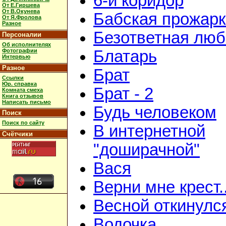
6-й коридор
От Е.Гиршева
От В.Окунева
Бабская прожар
От Я.Фролова
Разное
Безответная люб
Персоналии
Об исполнителях
Фотографии
Блатарь
Интервью
Разное
Брат
Ссылки
Юр. справка
Брат - 2
Комната смеха
Книга отзывов
Написать письмо
Будь человеком
Поиск
Поиск по сайту
В интернетной
Счётчики
"доширачной"
Вася
Верни мне крест..
Весной откинулс
Водочка