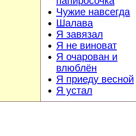
папиросочка
Чужие навсегда
Шалава
Я завязал
Я не виноват
Я очарован и
влюблён
Я приеду весной
Я устал