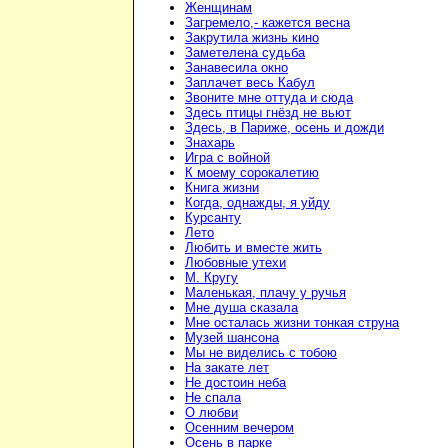
Женщинам
Загремело,- кажется весна
Закрутила жизнь кино
Заметелена судьба
Занавесила окно
Заплачет весь Кабул
Звоните мне оттуда и сюда
Здесь птицы гнёзд не вьют
Здесь, в Париже, осень и дожди
Знахарь
Игра с войной
К моему сорокалетию
Книга жизни
Когда, однажды, я уйду
Курсанту
Лето
Любить и вместе жить
Любовные утехи
М. Кругу
Маленькая, плачу у ручья
Мне душа сказала
Мне осталась жизни тонкая струна
Музей шансона
Мы не виделись с тобою
На закате лет
Не достоин неба
Не спала
О любви
Осенним вечером
Осень в парке