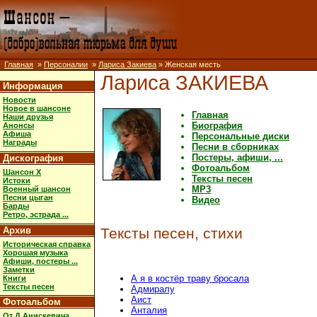
Главная
»
Персоналии
»
Лариса Закиева
» Женская месть
Лариса ЗАКИЕВА
Информация
Новости
Новое в шансоне
Главная
Наши друзья
Биография
Анонсы
Афиша
Персональные диски
Награды
Песни в сборниках
Постеры, афиши, ...
Дискография
Фотоальбом
Шансон X
Тексты песен
Истоки
MP3
Военный шансон
Песни цыган
Видео
Барды
Ретро, эстрада ...
Архив
Тексты песен, стихи
Историческая справка
Хорошая музыка
Афиши, постеры ...
Заметки
А я в костёр траву бросала
Книги
Тексты песен
Адмиралу
Аист
Фотоальбом
Анталия
От Д.Анискевича