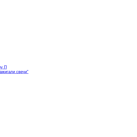
му П
ажигали свечи"