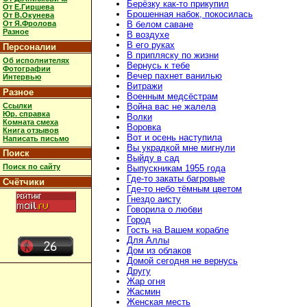
Берёзку как-то прикупил
От Е.Гиршева
Брошенная набок, покосилась
От В.Окунева
От Я.Фролова
В белом саване
Разное
В воздухе
В его руках
Персоналии
В припляску по жизни
Об исполнителях
Вернусь к тебе
Фотографии
Вечер пахнет ванилью
Интервью
Витражи
Разное
Военным медсёстрам
Ссылки
Война вас не жалела
Юр. справка
Волки
Комната смеха
Воровка
Книга отзывов
Вот и осень наступила
Написать письмо
Вы украдкой мне мигнули
Поиск
Выйду в сад
Поиск по сайту
Выпускникам 1955 года
Где-то закаты багровые
Счётчики
Где-то небо тёмным цветом
Гнездо аисту
Говорила о любви
Город
Гость на Вашем корабле
Для Аллы
Дом из облаков
Домой сегодня не вернусь
Другу
Жар огня
Жасмин
Женская месть