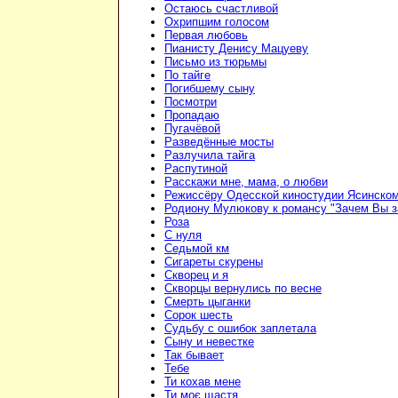
Остаюсь счастливой
Охрипшим голосом
Первая любовь
Пианисту Денису Мацуеву
Письмо из тюрьмы
По тайге
Погибшему сыну
Посмотри
Пропадаю
Пугачёвой
Разведённые мосты
Разлучила тайга
Распутиной
Расскажи мне, мама, о любви
Режиссёру Одесской киностудии Ясинско
Родиону Мулюкову к романсу "Зачем Вы з
Роза
С нуля
Седьмой км
Сигареты скурены
Скворец и я
Скворцы вернулись по весне
Смерть цыганки
Сорок шесть
Судьбу с ошибок заплетала
Сыну и невестке
Так бывает
Тебе
Ти кохав мене
Ти моє щастя