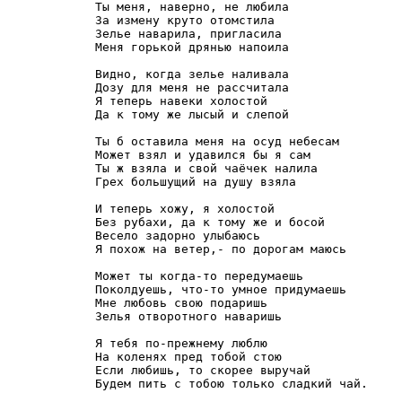
Ты меня, наверно, не любила

За измену круто отомстила

Зелье наварила, пригласила

Меня горькой дрянью напоила

Видно, когда зелье наливала

Дозу для меня не рассчитала

Я теперь навеки холостой

Да к тому же лысый и слепой

Ты б оставила меня на осуд небесам

Может взял и удавился бы я сам

Ты ж взяла и свой чаёчек налила

Грех большущий на душу взяла

И теперь хожу, я холостой

Без рубахи, да к тому же и босой

Весело задорно улыбаюсь

Я похож на ветер,- по дорогам маюсь

Может ты когда-то передумаешь

Поколдуешь, что-то умное придумаешь

Мне любовь свою подаришь

Зелья отворотного наваришь

Я тебя по-прежнему люблю

На коленях пред тобой стою

Если любишь, то скорее выручай

Будем пить с тобою только сладкий чай. 
