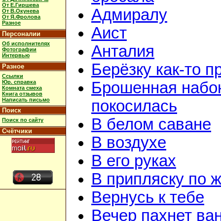
От Е.Гиршева
Адмиралу
От В.Окунева
От Я.Фролова
Разное
Аист
Персоналии
Об исполнителях
Анталия
Фотографии
Интервью
Берёзку как-то п
Разное
Ссылки
Юр. справка
Брошенная набок
Комната смеха
Книга отзывов
Написать письмо
покосилась
Поиск
В белом саване
Поиск по сайту
Счётчики
В воздухе
В его руках
В припляску по 
Вернусь к тебе
Вечер пахнет ва