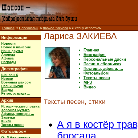
Главная
»
Персоналии
»
Лариса Закиева
» Я стану лепестком
Лариса ЗАКИЕВА
Информация
Новости
Новое в шансоне
Главная
Наши друзья
Биография
Анонсы
Афиша
Персональные диски
Награды
Песни в сборниках
Постеры, афиши, ...
Дискография
Фотоальбом
Шансон X
Тексты песен
Истоки
MP3
Военный шансон
Песни цыган
Видео
Барды
Ретро, эстрада ...
Архив
Тексты песен, стихи
Историческая справка
Хорошая музыка
Афиши, постеры ...
Заметки
А я в костёр тра
Книги
Тексты песен
Фотоальбом
бросала
От Д.Анискевича