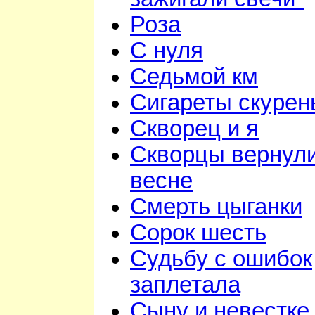
Роза
С нуля
Седьмой км
Сигареты скурен
Скворец и я
Скворцы вернули
весне
Смерть цыганки
Сорок шесть
Судьбу с ошибок
заплетала
Сыну и невестке