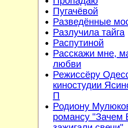
Пропадаю
Пугачёвой
Разведённые мо
Разлучила тайга
Распутиной
Расскажи мне, м
любви
Режиссёру Одес
киностудии Ясин
П
Родиону Мулюков
романсу "Зачем
зажигали свечи"