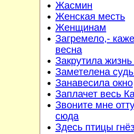
Жасмин
Женская месть
Женщинам
Загремело,- каж
весна
Закрутила жизнь
Заметелена судь
Занавесила окно
Заплачет весь К
Звоните мне отт
сюда
Здесь птицы гнё