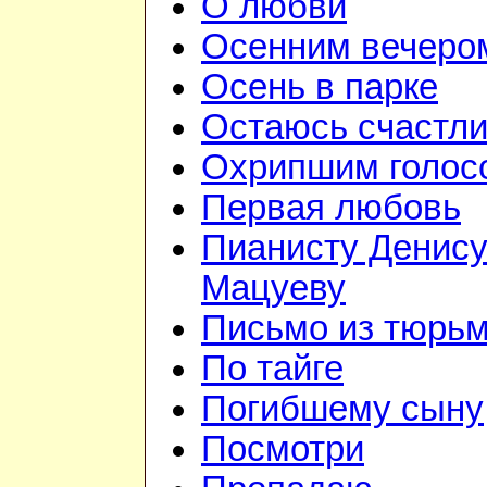
О любви
Осенним вечеро
Осень в парке
Остаюсь счастл
Охрипшим голос
Первая любовь
Пианисту Денис
Мацуеву
Письмо из тюрь
По тайге
Погибшему сыну
Посмотри