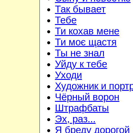
Так бывает
Тебе
Ти кохав мене
Ти моє щастя
Ты не знал
Уйду к тебе
Уходи
Художник и порт
Чёрный ворон
Штрафбаты
Эх, раз...
Я бреду дорогой