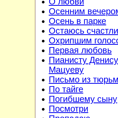
О любви
Осенним вечеро
Осень в парке
Остаюсь счастл
Охрипшим голос
Первая любовь
Пианисту Денис
Мацуеву
Письмо из тюрь
По тайге
Погибшему сыну
Посмотри