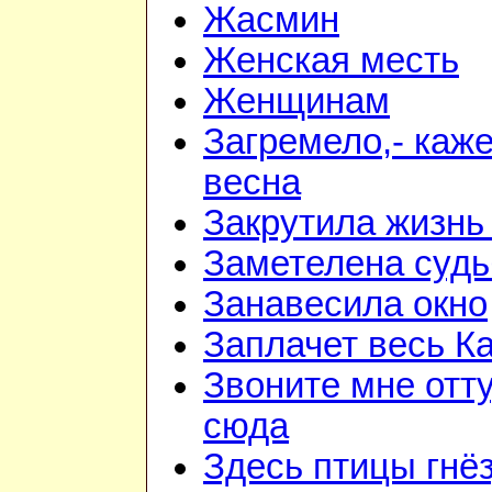
Жасмин
Женская месть
Женщинам
Загремело,- каж
весна
Закрутила жизнь
Заметелена судь
Занавесила окно
Заплачет весь К
Звоните мне отт
сюда
Здесь птицы гнё