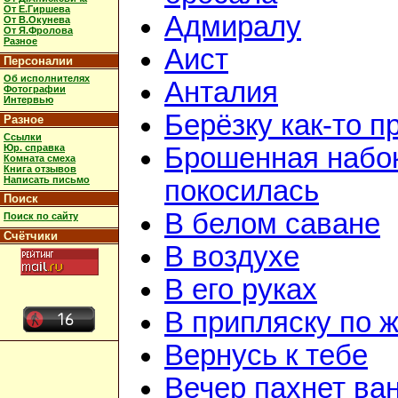
От Е.Гиршева
Адмиралу
От В.Окунева
От Я.Фролова
Разное
Аист
Персоналии
Об исполнителях
Анталия
Фотографии
Интервью
Берёзку как-то п
Разное
Ссылки
Юр. справка
Брошенная набок
Комната смеха
Книга отзывов
Написать письмо
покосилась
Поиск
В белом саване
Поиск по сайту
Счётчики
В воздухе
В его руках
В припляску по 
Вернусь к тебе
Вечер пахнет ва