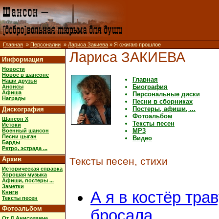
Главная
»
Персоналии
»
Лариса Закиева
» Я сжигаю прошлое
Лариса ЗАКИЕВА
Информация
Новости
Новое в шансоне
Главная
Наши друзья
Биография
Анонсы
Афиша
Персональные диски
Награды
Песни в сборниках
Постеры, афиши, ...
Дискография
Фотоальбом
Шансон X
Тексты песен
Истоки
MP3
Военный шансон
Песни цыган
Видео
Барды
Ретро, эстрада ...
Архив
Тексты песен, стихи
Историческая справка
Хорошая музыка
Афиши, постеры ...
Заметки
А я в костёр тра
Книги
Тексты песен
Фотоальбом
бросала
От Д.Анискевича