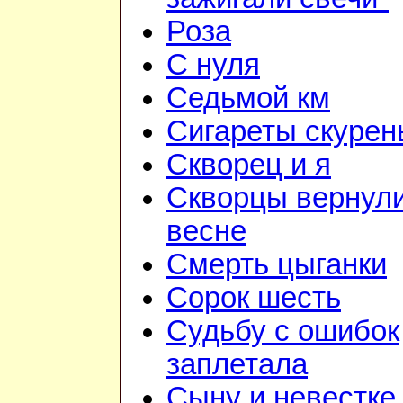
Роза
С нуля
Седьмой км
Сигареты скурен
Скворец и я
Скворцы вернули
весне
Смерть цыганки
Сорок шесть
Судьбу с ошибок
заплетала
Сыну и невестке