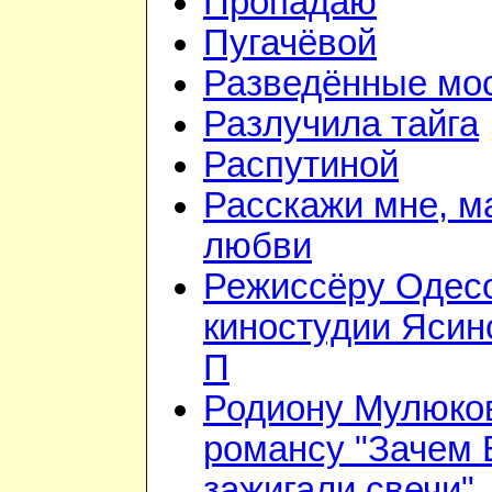
Пропадаю
Пугачёвой
Разведённые мо
Разлучила тайга
Распутиной
Расскажи мне, м
любви
Режиссёру Одес
киностудии Ясин
П
Родиону Мулюков
романсу "Зачем
зажигали свечи"