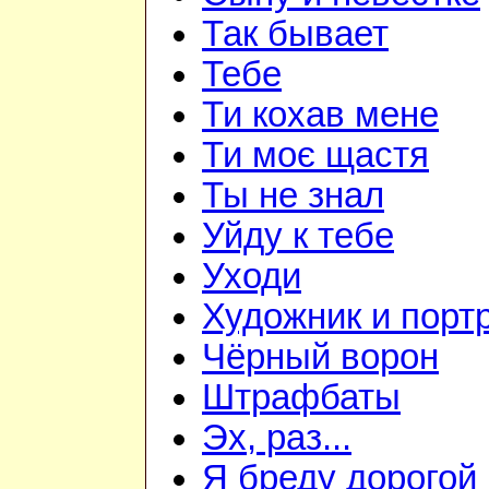
Так бывает
Тебе
Ти кохав мене
Ти моє щастя
Ты не знал
Уйду к тебе
Уходи
Художник и порт
Чёрный ворон
Штрафбаты
Эх, раз...
Я бреду дорогой