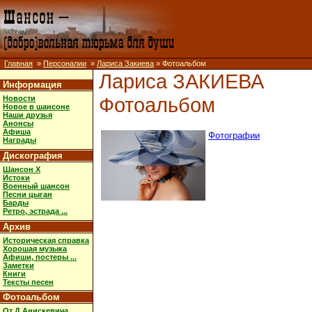
Главная
»
Персоналии
»
Лариса Закиева
» Фотоальбом
Лариса ЗАКИЕВА
Информация
Фотоальбом
Новости
Новое в шансоне
Наши друзья
Анонсы
Афиша
Фотографии
Награды
Дискография
Шансон X
Истоки
Военный шансон
Песни цыган
Барды
Ретро, эстрада ...
Архив
Историческая справка
Хорошая музыка
Афиши, постеры ...
Заметки
Книги
Тексты песен
Фотоальбом
От Д.Анискевича