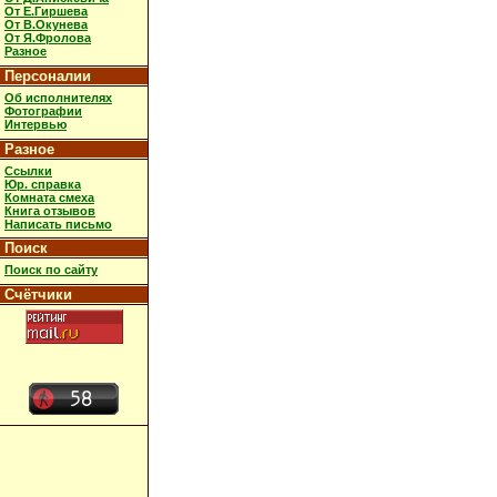
От Е.Гиршева
От В.Окунева
От Я.Фролова
Разное
Персоналии
Об исполнителях
Фотографии
Интервью
Разное
Ссылки
Юр. справка
Комната смеха
Книга отзывов
Написать письмо
Поиск
Поиск по сайту
Счётчики