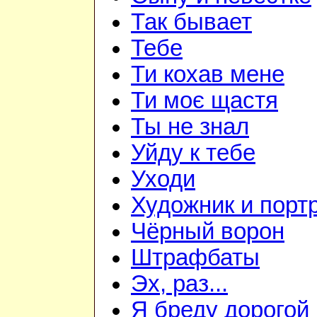
Так бывает
Тебе
Ти кохав мене
Ти моє щастя
Ты не знал
Уйду к тебе
Уходи
Художник и порт
Чёрный ворон
Штрафбаты
Эх, раз...
Я бреду дорогой