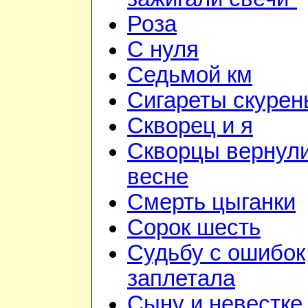
Роза
С нуля
Седьмой км
Сигареты скурен
Скворец и я
Скворцы вернули
весне
Смерть цыганки
Сорок шесть
Судьбу с ошибок
заплетала
Сыну и невестке