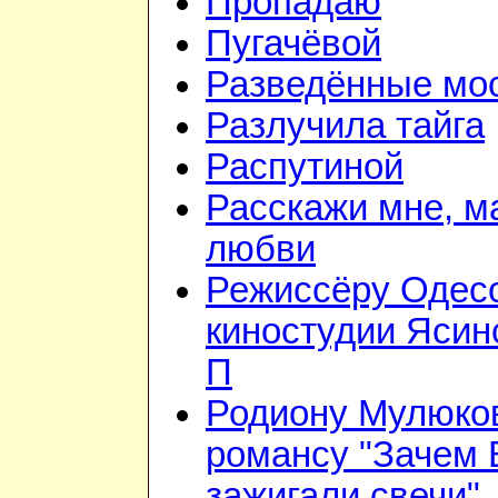
Пропадаю
Пугачёвой
Разведённые мо
Разлучила тайга
Распутиной
Расскажи мне, м
любви
Режиссёру Одес
киностудии Ясин
П
Родиону Мулюков
романсу "Зачем
зажигали свечи"