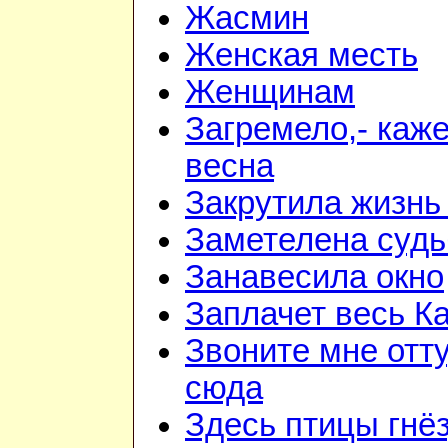
Жасмин
Женская месть
Женщинам
Загремело,- каж
весна
Закрутила жизнь
Заметелена судь
Занавесила окно
Заплачет весь К
Звоните мне отт
сюда
Здесь птицы гнё