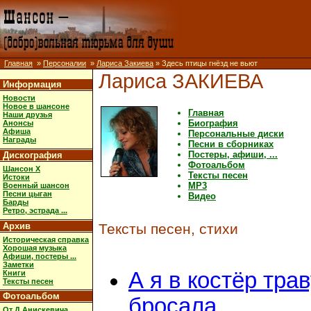
Главная
»
Персоналии
»
Лариса Закиева
» Здесь птицы гнёзд не вьют
Лариса ЗАКИЕВА
Информация
Новости
Новое в шансоне
Главная
Наши друзья
Биография
Анонсы
Афиша
Персональные диски
Награды
Песни в сборниках
Постеры, афиши, ...
Дискография
Фотоальбом
Шансон X
Тексты песен
Истоки
MP3
Военный шансон
Песни цыган
Видео
Барды
Ретро, эстрада ...
Архив
Тексты песен, стихи
Историческая справка
Хорошая музыка
Афиши, постеры ...
Заметки
А я в костёр тра
Книги
Тексты песен
Фотоальбом
бросала
От Д.Анискевича