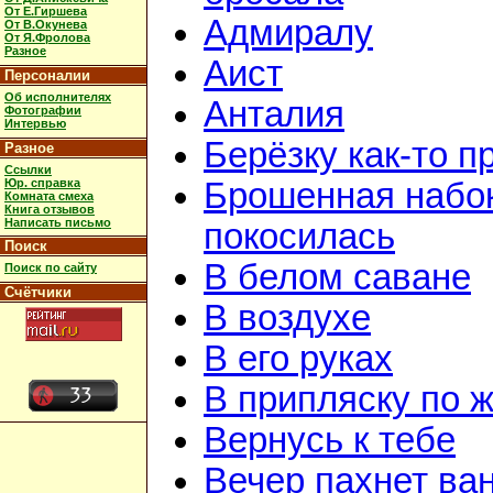
От Е.Гиршева
Адмиралу
От В.Окунева
От Я.Фролова
Разное
Аист
Персоналии
Об исполнителях
Анталия
Фотографии
Интервью
Берёзку как-то п
Разное
Ссылки
Юр. справка
Брошенная набок
Комната смеха
Книга отзывов
Написать письмо
покосилась
Поиск
В белом саване
Поиск по сайту
Счётчики
В воздухе
В его руках
В припляску по 
Вернусь к тебе
Вечер пахнет ва