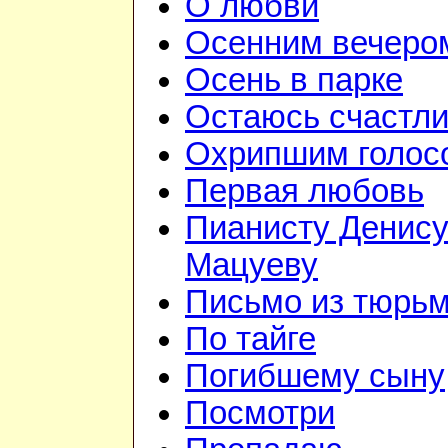
О любви
Осенним вечеро
Осень в парке
Остаюсь счастл
Охрипшим голос
Первая любовь
Пианисту Денис
Мацуеву
Письмо из тюрь
По тайге
Погибшему сыну
Посмотри