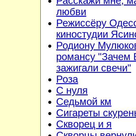
Расскажи мне, м
любви
Режиссёру Одес
киностудии Ясин
Родиону Мулюков
романсу "Зачем
зажигали свечи"
Роза
С нуля
Седьмой км
Сигареты скурен
Скворец и я
Скворцы вернули