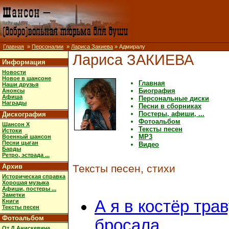
Главная
»
Персоналии
»
Лариса Закиева
» Адмиралу
Лариса ЗАКИЕВА
Информация
Новости
Новое в шансоне
Главная
Наши друзья
Биография
Анонсы
Афиша
Персональные диски
Награды
Песни в сборниках
Постеры, афиши, ...
Дискография
Фотоальбом
Шансон X
Тексты песен
Истоки
MP3
Военный шансон
Песни цыган
Видео
Барды
Ретро, эстрада ...
Архив
Тексты песен, стихи
Историческая справка
Хорошая музыка
Афиши, постеры ...
Заметки
А я в костёр тра
Книги
Тексты песен
Фотоальбом
бросала
От Д.Анискевича