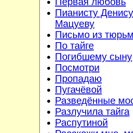
Первая любовь
Пианисту Денис
Мацуеву
Письмо из тюрь
По тайге
Погибшему сыну
Посмотри
Пропадаю
Пугачёвой
Разведённые мо
Разлучила тайга
Распутиной