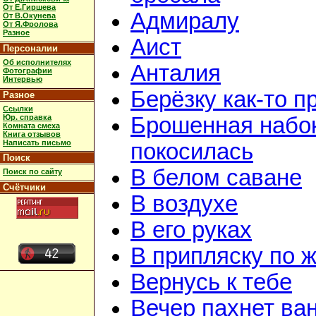
От Е.Гиршева
Адмиралу
От В.Окунева
От Я.Фролова
Разное
Аист
Персоналии
Об исполнителях
Анталия
Фотографии
Интервью
Берёзку как-то п
Разное
Ссылки
Юр. справка
Брошенная набок
Комната смеха
Книга отзывов
Написать письмо
покосилась
Поиск
В белом саване
Поиск по сайту
Счётчики
В воздухе
В его руках
В припляску по 
Вернусь к тебе
Вечер пахнет ва