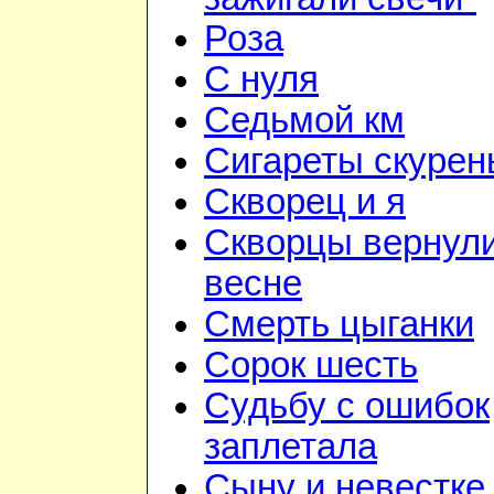
Роза
С нуля
Седьмой км
Сигареты скурен
Скворец и я
Скворцы вернули
весне
Смерть цыганки
Сорок шесть
Судьбу с ошибок
заплетала
Сыну и невестке