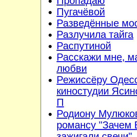
Пропадаю
Пугачёвой
Разведённые мо
Разлучила тайга
Распутиной
Расскажи мне, м
любви
Режиссёру Одес
киностудии Ясин
П
Родиону Мулюков
романсу "Зачем
зажигали свечи"