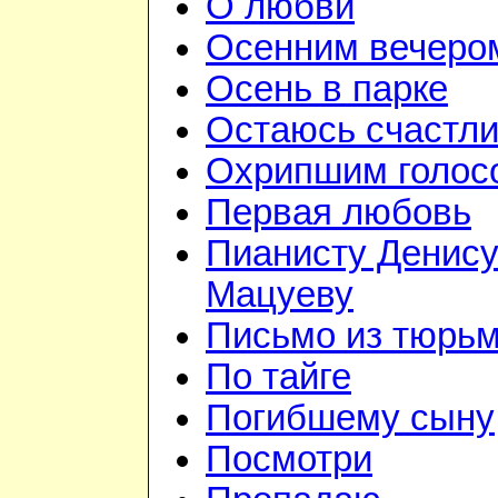
О любви
Осенним вечеро
Осень в парке
Остаюсь счастл
Охрипшим голос
Первая любовь
Пианисту Денис
Мацуеву
Письмо из тюрь
По тайге
Погибшему сыну
Посмотри