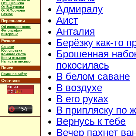
От Е.Гиршева
Адмиралу
От В.Окунева
От Я.Фролова
Разное
Аист
Персоналии
Об исполнителях
Анталия
Фотографии
Интервью
Берёзку как-то п
Разное
Ссылки
Юр. справка
Брошенная набок
Комната смеха
Книга отзывов
Написать письмо
покосилась
Поиск
В белом саване
Поиск по сайту
Счётчики
В воздухе
В его руках
В припляску по 
Вернусь к тебе
Вечер пахнет ва