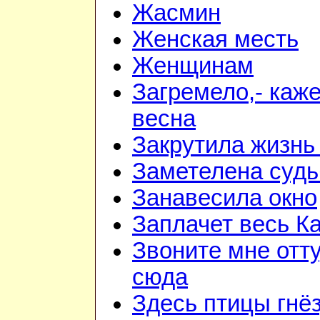
Жасмин
Женская месть
Женщинам
Загремело,- каж
весна
Закрутила жизнь
Заметелена судь
Занавесила окно
Заплачет весь К
Звоните мне отт
сюда
Здесь птицы гнё