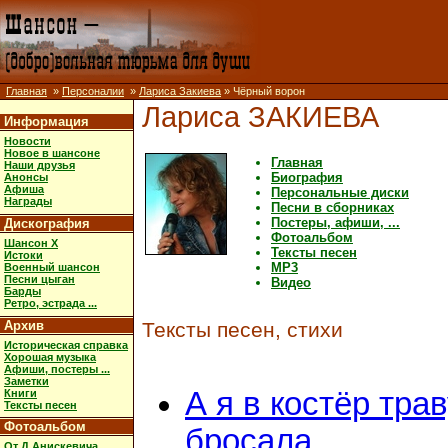
Главная
»
Персоналии
»
Лариса Закиева
» Чёрный ворон
Лариса ЗАКИЕВА
Информация
Новости
Новое в шансоне
Главная
Наши друзья
Биография
Анонсы
Афиша
Персональные диски
Награды
Песни в сборниках
Постеры, афиши, ...
Дискография
Фотоальбом
Шансон X
Тексты песен
Истоки
MP3
Военный шансон
Песни цыган
Видео
Барды
Ретро, эстрада ...
Архив
Тексты песен, стихи
Историческая справка
Хорошая музыка
Афиши, постеры ...
Заметки
А я в костёр тра
Книги
Тексты песен
Фотоальбом
бросала
От Д.Анискевича