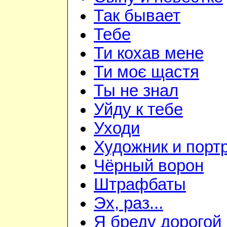
Так бывает
Тебе
Ти кохав мене
Ти моє щастя
Ты не знал
Уйду к тебе
Уходи
Художник и порт
Чёрный ворон
Штрафбаты
Эх, раз...
Я бреду дорогой