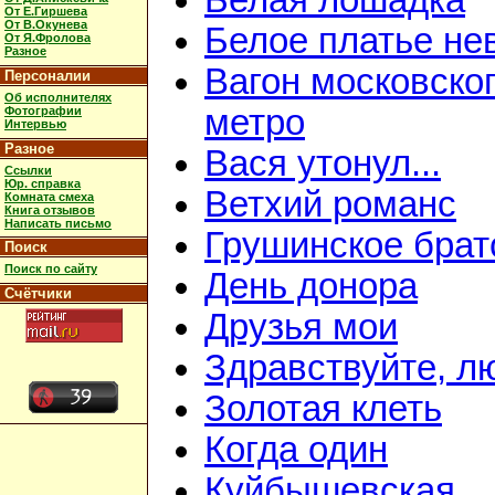
Белая лошадка
От Е.Гиршева
От В.Окунева
Белое платье не
От Я.Фролова
Разное
Вагон московско
Персоналии
Об исполнителях
метро
Фотографии
Интервью
Разное
Вася утонул...
Ссылки
Юр. справка
Ветхий романс
Комната смеха
Книга отзывов
Написать письмо
Грушинское брат
Поиск
Поиск по сайту
День донора
Счётчики
Друзья мои
Здравствуйте, л
Золотая клеть
Когда один
Куйбышевская