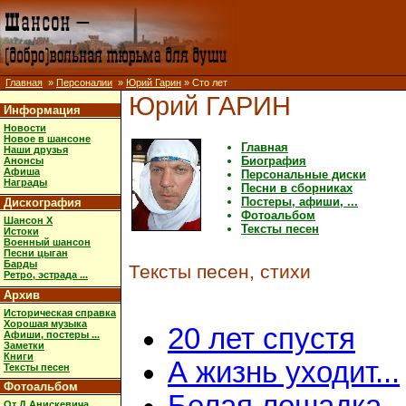
Главная
»
Персоналии
»
Юрий Гарин
» Сто лет
Юрий ГАРИН
Информация
Новости
Новое в шансоне
Главная
Наши друзья
Биография
Анонсы
Афиша
Персональные диски
Награды
Песни в сборниках
Постеры, афиши, ...
Дискография
Фотоальбом
Шансон X
Тексты песен
Истоки
Военный шансон
Песни цыган
Барды
Тексты песен, стихи
Ретро, эстрада ...
Архив
Историческая справка
Хорошая музыка
20 лет спустя
Афиши, постеры ...
Заметки
Книги
А жизнь уходит...
Тексты песен
Фотоальбом
От Д.Анискевича