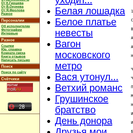
уходит...
От Е.Гиршева
От В.Окунева
Белая лошадка
От Я.Фролова
Разное
Белое платье
Персоналии
Об исполнителях
невесты
Фотографии
Интервью
Разное
Вагон
Ссылки
Юр. справка
московского
Комната смеха
Книга отзывов
Написать письмо
метро
Поиск
Поиск по сайту
Вася утонул...
Счётчики
Ветхий романс
П
Грушинское
братство
День донора
Друзья мои