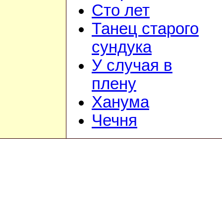
Сто лет
Танец старого
сундука
У случая в
плену
Ханума
Чечня