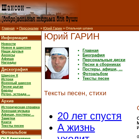
Главная
»
Персоналии
»
Юрий Гарин
» Опальная шпана
Юрий ГАРИН
Информация
Новости
Новое в шансоне
Главная
Наши друзья
Биография
Анонсы
Афиша
Персональные диски
Награды
Песни в сборниках
Постеры, афиши, ...
Дискография
Фотоальбом
Шансон X
Тексты песен
Истоки
Военный шансон
Песни цыган
Барды
Тексты песен, стихи
Ретро, эстрада ...
Архив
Историческая справка
Хорошая музыка
20 лет спустя
Афиши, постеры ...
Заметки
Книги
А жизнь
Тексты песен
Фотоальбом
От Д.Анискевича