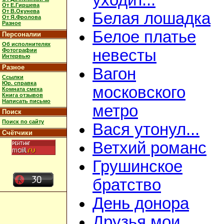
уходит...
От Е.Гиршева
От В.Окунева
Белая лошадка
От Я.Фролова
Разное
Белое платье
Персоналии
Об исполнителях
невесты
Фотографии
Интервью
Разное
Вагон
Ссылки
Юр. справка
московского
Комната смеха
Книга отзывов
Написать письмо
метро
Поиск
Поиск по сайту
Вася утонул...
Счётчики
Ветхий романс
Грушинское
братство
День донора
Друзья мои