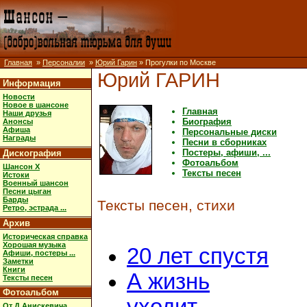
Главная
»
Персоналии
»
Юрий Гарин
» Прогулки по Москве
Юрий ГАРИН
Информация
Новости
Новое в шансоне
Главная
Наши друзья
Биография
Анонсы
Афиша
Персональные диски
Награды
Песни в сборниках
Постеры, афиши, ...
Дискография
Фотоальбом
Шансон X
Тексты песен
Истоки
Военный шансон
Песни цыган
Барды
Тексты песен, стихи
Ретро, эстрада ...
Архив
Историческая справка
Хорошая музыка
20 лет спустя
Афиши, постеры ...
Заметки
Книги
А жизнь
Тексты песен
Фотоальбом
От Д.Анискевича