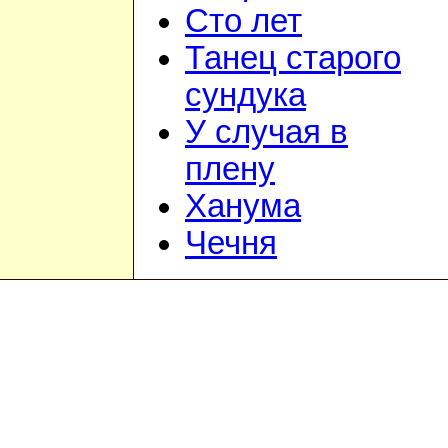
Сто лет
Танец старого
сундука
У случая в
плену
Ханума
Чечня