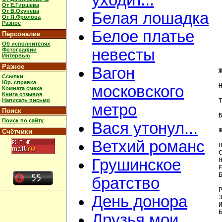
уходит...
От Е.Гиршева
От В.Окунева
Белая лошадка
От Я.Фролова
Разное
Белое платье
Персоналии
Об исполнителях
невесты
Фотографии
Интервью
Разное
Вагон
Ссылки
Юр. справка
московского
Комната смеха
Книга отзывов
Написать письмо
метро
Поиск
Поиск по сайту
Вася утонул...
Счётчики
Ветхий романс
C
Грушинское
братство
День донора
Друзья мои