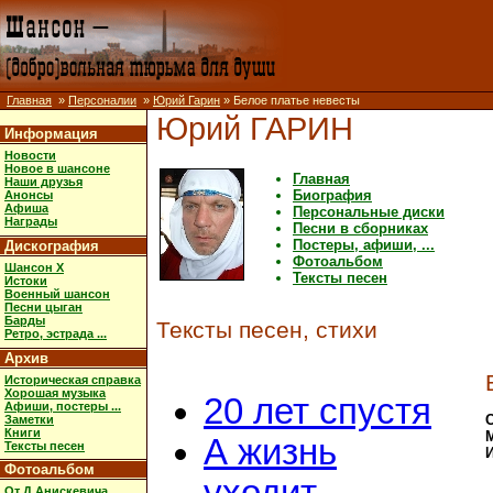
Главная
»
Персоналии
»
Юрий Гарин
» Белое платье невесты
Юрий ГАРИН
Информация
Новости
Новое в шансоне
Главная
Наши друзья
Биография
Анонсы
Афиша
Персональные диски
Награды
Песни в сборниках
Постеры, афиши, ...
Дискография
Фотоальбом
Шансон X
Тексты песен
Истоки
Военный шансон
Песни цыган
Барды
Тексты песен, стихи
Ретро, эстрада ...
Архив
Историческая справка
Хорошая музыка
20 лет спустя
Афиши, постеры ...
Заметки
Книги
А жизнь
Тексты песен
Фотоальбом
От Д.Анискевича