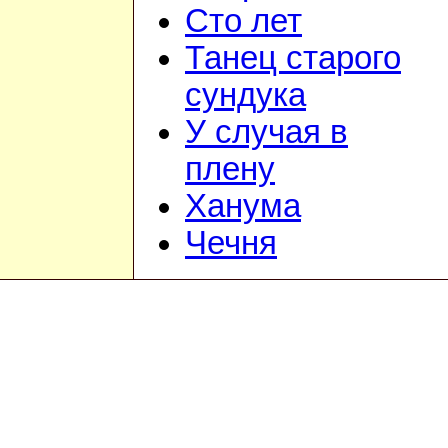
Сто лет
Танец старого
сундука
У случая в
плену
Ханума
Чечня