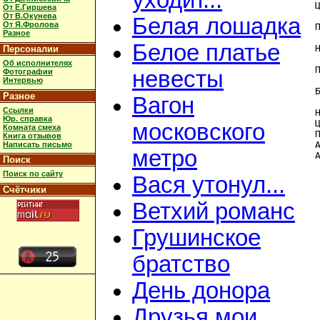
уходит...
От Е.Гиршева
От В.Окунева
Белая лошадка
От Я.Фролова
Разное
Белое платье
Персоналии
Об исполнителях
невесты
Фотографии
Интервью
Разное
Вагон
Ссылки
Юр. справка
московского
Комната смеха
Книга отзывов
Написать письмо
метро
Поиск
Поиск по сайту
Вася утонул...
Счётчики
Ветхий романс
Грушинское
братство
День донора
Друзья мои