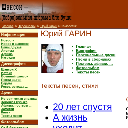
Главная
»
Персоналии
»
Юрий Гарин
» Самолётик
Юрий ГАРИН
Информация
Новости
Новое в шансоне
Главная
Наши друзья
Биография
Анонсы
Афиша
Персональные диски
Награды
Песни в сборниках
Постеры, афиши, ...
Дискография
Фотоальбом
Шансон X
Тексты песен
Истоки
Военный шансон
Песни цыган
Барды
Тексты песен, стихи
Ретро, эстрада ...
Архив
Историческая справка
Хорошая музыка
20 лет спустя
Афиши, постеры ...
С
Заметки
Книги
А жизнь
Тексты песен
Фотоальбом
От Д.Анискевича