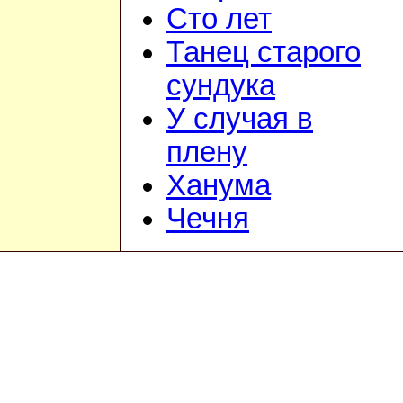
Сто лет
Танец старого
сундука
У случая в
плену
Ханума
Чечня