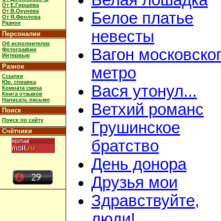
Белая лошадка
От Е.Гиршева
От В.Окунева
Белое платье
От Я.Фролова
Разное
невесты
Персоналии
Об исполнителях
Вагон московско
Фотографии
Интервью
Разное
метро
Ссылки
Юр. справка
Вася утонул...
Комната смеха
Книга отзывов
Написать письмо
Ветхий романс
Поиск
Поиск по сайту
Грушинское
Счётчики
братство
День донора
Друзья мои
Здравствуйте,
люди!