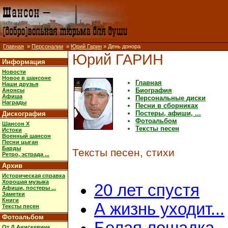
Главная
»
Персоналии
»
Юрий Гарин
» День донора
Юрий ГАРИН
Информация
Новости
Новое в шансоне
Главная
Наши друзья
Биография
Анонсы
Афиша
Персональные диски
Награды
Песни в сборниках
Постеры, афиши, ...
Дискография
Фотоальбом
Шансон X
Тексты песен
Истоки
Военный шансон
Песни цыган
Барды
Тексты песен, стихи
Ретро, эстрада ...
Архив
Историческая справка
Хорошая музыка
20 лет спустя
Афиши, постеры ...
Заметки
Книги
А жизнь уходит...
Тексты песен
Фотоальбом
От Д.Анискевича