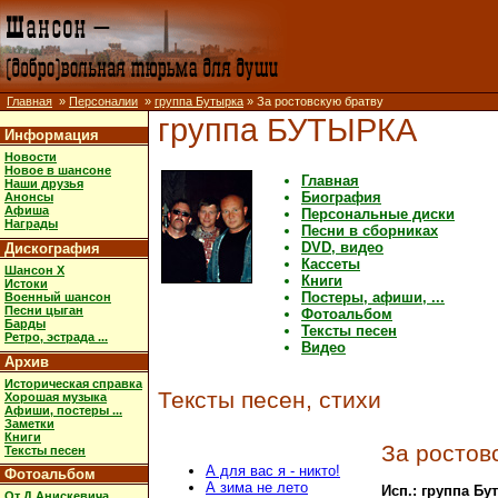
Главная
»
Персоналии
»
группа Бутырка
» За ростовскую братву
группа БУТЫРКА
Информация
Новости
Новое в шансоне
Главная
Наши друзья
Биография
Анонсы
Афиша
Персональные диски
Награды
Песни в сборниках
DVD, видео
Дискография
Кассеты
Шансон X
Книги
Истоки
Постеры, афиши, ...
Военный шансон
Песни цыган
Фотоальбом
Барды
Тексты песен
Ретро, эстрада ...
Видео
Архив
Историческая справка
Тексты песен, стихи
Хорошая музыка
Афиши, постеры ...
Заметки
Книги
За ростов
Тексты песен
А для вас я - никто!
Фотоальбом
А зима не лето
Исп.: группа Бу
От Д.Анискевича