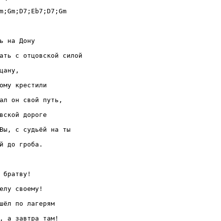
m;Gm;D7;Eb7;D7;Gm

ь на Дону 

ать с отцовской силой

цану,

ому крестили

ал он свой путь, 

вской дороге

Вы, с судьёй на ты 

й до гроба.

 братву!

елу своему!

шёл по лагерям

, а завтра там!
