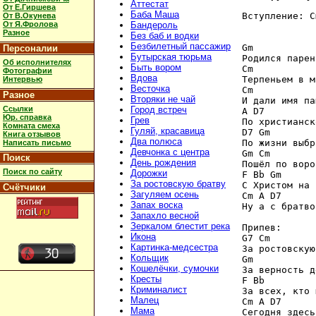
Аттестат
От Е.Гиршева
Баба Маша
Вступление: C
От В.Окунева
От Я.Фролова
Бандероль
Разное
Без баб и водки
Безбилетный пассажир
Gm 

Персоналии
Бутырская тюрьма
Родился парен
Об исполнителях
Быть вором
Cm

Фотографии
Вдова
Терпеньем в м
Интервью
Весточка
Cm

Разное
Вторяки не чай
И дали имя па
Ссылки
Город встреч
A D7

Юр. справка
Грев
По христианск
Комната смеха
Гуляй, красавица
D7 Gm 

Книга отзывов
Два полюса
По жизни выбр
Написать письмо
Девчонка с центра
Gm Cm

Поиск
День рождения
Пошёл по воро
Поиск по сайту
Дорожки
F Bb Gm

За ростовскую братву
С Христом на 
Счётчики
Загуляем осень
Cm A D7 

Запах воска
Ну а с братво
Запахло весной
Зеркалом блестит река
Припев:

Икона
G7 Cm 

Картинка-медсестра
За ростовскую
Кольщик
Gm

Кошелёчки, сумочки
За верность д
Кресты
F Bb

Криминалист
За всех, кто 
Малец
Cm A D7 

Мама
Сегодня здесь