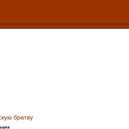
скую братву
тырка