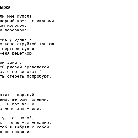
тырка
ли мне купола,

ворный крест с иконами,

ам колокола

и перезвонами.

мик у ручья -

о воле струйкой тонкою, -

 портной-судья

меня решёткою.

ий закат,

ей ржавой проволокой.

а, я не виноват!" -

ть стереть попробуют.

атит - нарисуй

ами, ветром полными.

,- и вот вам х...! -

а меня запомнили.

шу, как покой;

ь - одно моё желание.

тоб я забрал с собой

о не покаяние.
