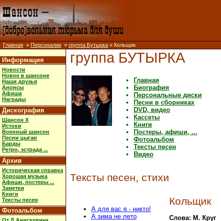
Главная
»
Персоналии
»
группа Бутырка
» Кольщик
группа БУТЫРКА
Информация
Новости
Новое в шансоне
Главная
Наши друзья
Биография
Анонсы
Афиша
Персональные диски
Награды
Песни в сборниках
DVD, видео
Дискография
Кассеты
Шансон X
Книги
Истоки
Постеры, афиши, ...
Военный шансон
Песни цыган
Фотоальбом
Барды
Тексты песен
Ретро, эстрада ...
Видео
Архив
Историческая справка
Тексты песен, стихи
Хорошая музыка
Афиши, постеры ...
Заметки
Книги
Кольщик
Тексты песен
А для вас я - никто!
Фотоальбом
А зима не лето
Слова: М. Круг
От Д.Анискевича