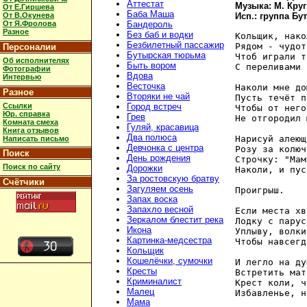
Аттестат
Музыка: М. Круг
От Е.Гиршева
Баба Маша
От В.Окунева
Исп.: группа Бу
От Я.Фролова
Бандероль
Разное
Без баб и водки
Кольщик, нако
Безбилетный пассажир
Рядом - чудот
Персоналии
Бутырская тюрьма
Чтоб играли т
Об исполнителях
Быть вором
С переливами 
Фотографии
Вдова
Интервью
Весточка
Наколи мне до
Разное
Вторяки не чай
Пусть течёт п
Ссылки
Город встреч
Чтобы от него
Юр. справка
Грев
Не отгородил 
Комната смеха
Гуляй, красавица
Книга отзывов
Два полюса
Нарисуй алеющ
Написать письмо
Девчонка с центра
Розу за колюч
Поиск
День рождения
Строчку: "Мам
Поиск по сайту
Дорожки
Наколи, и пус
За ростовскую братву
Счётчики
Загуляем осень
Проигрыш.

Запах воска
Запахло весной
Если места хв
Зеркалом блестит река
Лодку с парус
Икона
Уплыву, волки
Картинка-медсестра
Чтобы навсегд
Кольщик
Кошелёчки, сумочки
И легло на ду
Кресты
Встретить мат
Криминалист
Крест коли, ч
Малец
Избавленье, н
Мама