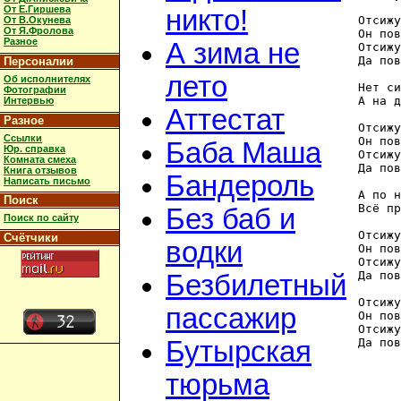
От Е.Гиршева
никто!
Отсижу
От В.Окунева
От Я.Фролова
Он пов
Разное
А зима не
Отсижу
Да пов
Персоналии
лето
Об исполнителях
Нет си
Фотографии
А на д
Интервью
Аттестат
Разное
Отсижу
Ссылки
Он пов
Баба Маша
Юр. справка
Отсижу
Комната смеха
Да пов
Книга отзывов
Бандероль
Написать письмо
А по н
Поиск
Всё пр
Без баб и
Поиск по сайту
Отсижу
Счётчики
водки
Он пов
Отсижу
Да пов
Безбилетный
Отсижу
пассажир
Он пов
Отсижу
Да пов
Бутырская
тюрьма