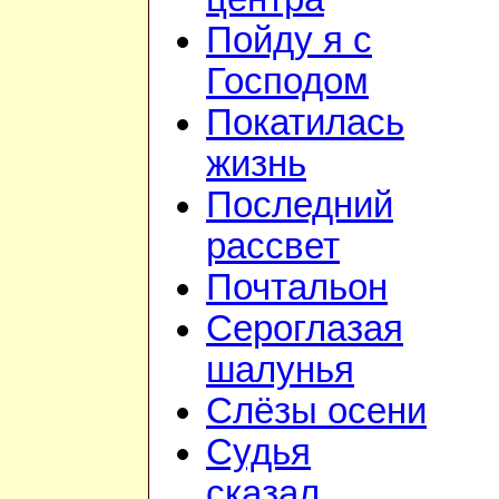
Пойду я с
Господом
Покатилась
жизнь
Последний
рассвет
Почтальон
Сероглазая
шалунья
Слёзы осени
Судья
сказал