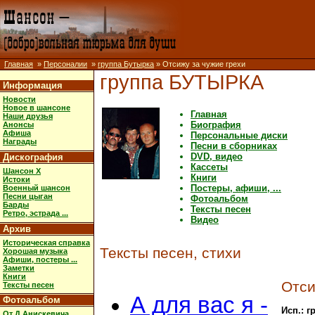
Главная
»
Персоналии
»
группа Бутырка
» Отсижу за чужие грехи
группа БУТЫРКА
Информация
Новости
Новое в шансоне
Главная
Наши друзья
Биография
Анонсы
Афиша
Персональные диски
Награды
Песни в сборниках
DVD, видео
Дискография
Кассеты
Шансон X
Книги
Истоки
Постеры, афиши, ...
Военный шансон
Песни цыган
Фотоальбом
Барды
Тексты песен
Ретро, эстрада ...
Видео
Архив
Историческая справка
Тексты песен, стихи
Хорошая музыка
Афиши, постеры ...
Заметки
Книги
Отси
Тексты песен
А для вас я -
Фотоальбом
Исп.: 
От Д.Анискевича