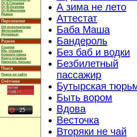
От Е.Гиршева
А зима не лето
От В.Окунева
От Я.Фролова
Разное
Аттестат
Персоналии
Баба Маша
Об исполнителях
Фотографии
Интервью
Бандероль
Разное
Ссылки
Без баб и водки
Юр. справка
Комната смеха
Книга отзывов
Безбилетный
Написать письмо
Поиск
пассажир
Поиск по сайту
Счётчики
Бутырская тюрь
Быть вором
Вдова
Весточка
Вторяки не чай