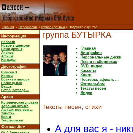
Главная
»
Персоналии
»
группа Бутырка
» Подружка с центра
группа БУТЫРКА
Информация
Новости
Новое в шансоне
Главная
Наши друзья
Биография
Анонсы
Афиша
Персональные диски
Награды
Песни в сборниках
DVD, видео
Дискография
Кассеты
Шансон X
Книги
Истоки
Постеры, афиши, ...
Военный шансон
Песни цыган
Фотоальбом
Барды
Тексты песен
Ретро, эстрада ...
Видео
Архив
Историческая справка
Тексты песен, стихи
Хорошая музыка
Афиши, постеры ...
Заметки
Книги
Тексты песен
А для вас я - ник
Фотоальбом
От Д.Анискевича