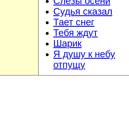
Слёзы осени
Судья сказал
Тает снег
Тебя ждут
Шарик
Я душу к небу
отпущу