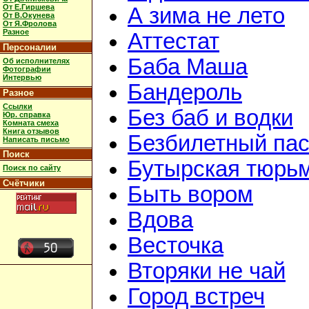
От Е.Гиршева
А зима не лето
От В.Окунева
От Я.Фролова
Разное
Аттестат
Персоналии
Баба Маша
Об исполнителях
Фотографии
Интервью
Бандероль
Разное
Ссылки
Без баб и водки
Юр. справка
Комната смеха
Книга отзывов
Безбилетный па
Написать письмо
Поиск
Бутырская тюрь
Поиск по сайту
Счётчики
Быть вором
Вдова
Весточка
Вторяки не чай
Город встреч