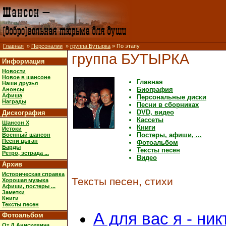
Главная
»
Персоналии
»
группа Бутырка
» По этапу
группа БУТЫРКА
Информация
Новости
Новое в шансоне
Главная
Наши друзья
Биография
Анонсы
Афиша
Персональные диски
Награды
Песни в сборниках
DVD, видео
Дискография
Кассеты
Шансон X
Книги
Истоки
Постеры, афиши, ...
Военный шансон
Песни цыган
Фотоальбом
Барды
Тексты песен
Ретро, эстрада ...
Видео
Архив
Историческая справка
Тексты песен, стихи
Хорошая музыка
Афиши, постеры ...
Заметки
Книги
Тексты песен
А для вас я - ник
Фотоальбом
От Д.Анискевича