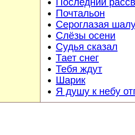
Последний рассв
Почтальон
Сероглазая шал
Слёзы осени
Судья сказал
Тает снег
Тебя ждут
Шарик
Я душу к небу о