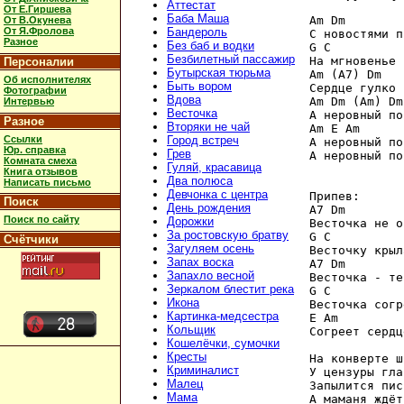
Аттестат
От Е.Гиршева
Баба Маша
Am Dm

От В.Окунева
От Я.Фролова
Бандероль
С новостями п
Разное
Без баб и водки
G C

Безбилетный пассажир
На мгновенье 
Персоналии
Бутырская тюрьма
Am (A7) Dm

Об исполнителях
Быть вором
Сердце гулко 
Фотографии
Вдова
Am Dm (Am) Dm

Интервью
Весточка
А неровный по
Разное
Вторяки не чай
Am E Am

Ссылки
Город встреч
А неровный по
Юр. справка
Грев
А неровный по
Комната смеха
Гуляй, красавица
Книга отзывов
Два полюса
Написать письмо
Девчонка с центра
Припев:

Поиск
День рождения
A7 Dm

Поиск по сайту
Дорожки
Весточка не о
За ростовскую братву
G C

Счётчики
Загуляем осень
Весточку крыл
Запах воска
A7 Dm

Запахло весной
Весточка - те
Зеркалом блестит река
G C

Икона
Весточка согр
Картинка-медсестра
E Am

Кольщик
Согреет сердц
Кошелёчки, сумочки
Кресты
На конверте ш
Криминалист
У цензуры гла
Малец
Запылится пис
Мама
А маманя ждёт