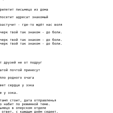
рилетит письмецо из дома

посетит адресат знакомый

застучит - где-то ждёт нас воля

черк твой так знаком - до боли. 

черк твой так знаком - до боли. 

черк твой так знаком - до боли. 

т друзей не от подруг

атой почтой принесут

пло родного очага

еет сердце у зэка

е у зэка.

тамп стоит, дата отправленья

з набит по режимной теме.

ьмецо в оперском отделе

 ответ, с каждым днём седеет. 
