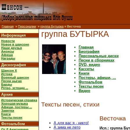
Главная
»
Персоналии
»
группа Бутырка
» Весточка
группа БУТЫРКА
Информация
Новости
Новое в шансоне
Главная
Наши друзья
Биография
Анонсы
Афиша
Персональные диски
Награды
Песни в сборниках
DVD, видео
Дискография
Кассеты
Шансон X
Книги
Истоки
Постеры, афиши, ...
Военный шансон
Песни цыган
Фотоальбом
Барды
Тексты песен
Ретро, эстрада ...
Видео
Архив
Историческая справка
Тексты песен, стихи
Хорошая музыка
Афиши, постеры ...
Заметки
Книги
Весточка
Тексты песен
А для вас я - никто!
Фотоальбом
А зима не лето
Исп.: группа Бу
От Д.Анискевича