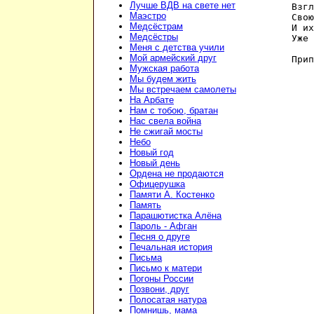
Лучше ВДВ на свете нет
Взгл
Маэстро
Свою
Медсёстрам
И их
Медсёстры
Уже 
Меня с детства учили
Мой армейский друг
Прип
Мужская работа
Мы будем жить
Мы встречаем самолеты
На Арбате
Нам с тобою, братан
Нас свела война
Не сжигай мосты
Небо
Новый год
Новый день
Ордена не продаются
Офицерушка
Памяти А. Костенко
Память
Парашютистка Алёна
Пароль - Афган
Песня о друге
Печальная история
Письма
Письмо к матери
Погоны России
Позвони, друг
Полосатая натура
Помнишь, мама