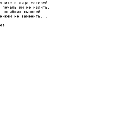
яните в лица матерей -

 печаль им не излить,

 погибших сыновей

никем не заменить...

ев.
