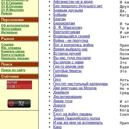
Афганистан не в моде
И ка
От Е.Гиршева
Без прошлого будущего нет
Друз
От В.Окунева
От Я.Фролова
Боевым друзьям
Да, 
Разное
Бойцам
Когд
Братан
Персоналии
Бюрократам
И ты
Об исполнителях
В. Ф. Маргелову
Ты в
Фотографии
Вертолётчикам
И це
Интервью
Возвращайся скорей
Заст
Разное
Война - не прогулка
Ссылки
Вот и кончилась война
Прип
Юр. справка
Время выбрало нас
Посм
Комната смеха
Встреча друзей
Посм
Книга отзывов
Вы нас туда послали
Памя
Написать письмо
Вы рядом с нами
Это 
Поиск
Где-то рядом они
Буде
Поиск по сайту
Голубые береты
Это 
Границы
Счётчики
Груз
Хоть
Грустит настольный календарь
Туск
Две вертушки на Моздок
Но н
Дембеля
Сред
Десантирование
Дикие гуси
И эт
Дороги
Коро
Другу
Когд
Едут на войну пацаны
Слеп
Знамя Гвардейского полка
И как же мне не вспоминать
Прип
Кино