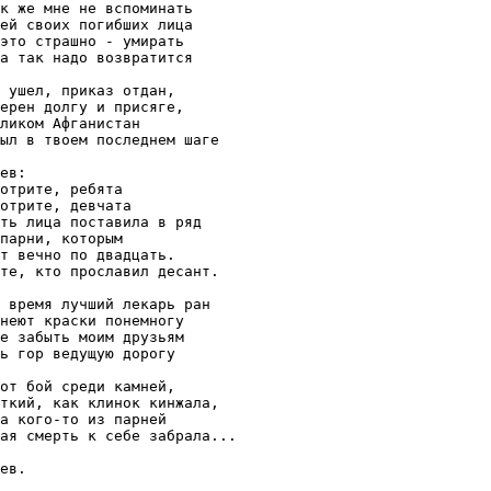
к же мне не вспоминать

ей своих погибших лица

это страшно - умирать

а так надо возвратится

 ушел, приказ отдан,

ерен долгу и присяге,

ликом Афганистан

ыл в твоем последнем шаге

ев:

отрите, ребята

отрите, девчата

ть лица поставила в ряд

парни, которым

т вечно по двадцать.

те, кто прославил десант.

 время лучший лекарь ран

неют краски понемногу

е забыть моим друзьям

ь гор ведущую дорогу

от бой среди камней,

ткий, как клинок кинжала,

а кого-то из парней

ая смерть к себе забрала...

ев.
