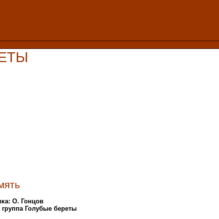
РЕТЫ
мять
ка: О. Гонцов
: группа Голубые береты