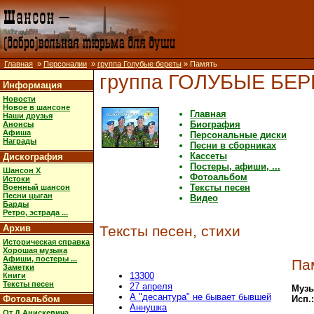
Главная
»
Персоналии
»
группа Голубые береты
» Память
группа ГОЛУБЫЕ БЕ
Информация
Новости
Новое в шансоне
Главная
Наши друзья
Биография
Анонсы
Афиша
Персональные диски
Награды
Песни в сборниках
Кассеты
Дискография
Постеры, афиши, ...
Шансон X
Фотоальбом
Истоки
Тексты песен
Военный шансон
Песни цыган
Видео
Барды
Ретро, эстрада ...
Архив
Тексты песен, стихи
Историческая справка
Хорошая музыка
Афиши, постеры ...
Па
Заметки
13300
Книги
Тексты песен
27 апреля
Музы
А "десантура" не бывает бывшей
Фотоальбом
Исп.
Аннушка
От Д.Анискевича