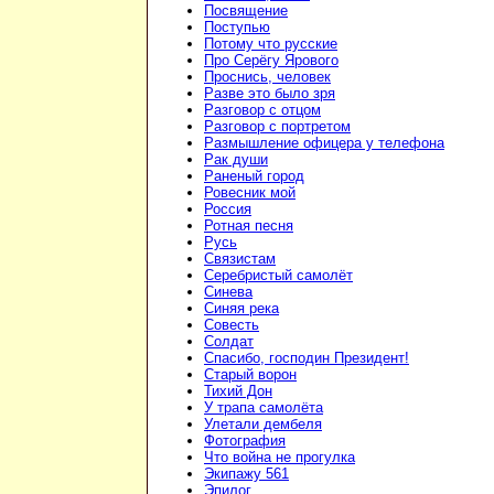
Посвящение
Поступью
Потому что русские
Про Серёгу Ярового
Проснись, человек
Разве это было зря
Разговор с отцом
Разговор с портретом
Размышление офицера у телефона
Рак души
Раненый город
Ровесник мой
Россия
Ротная песня
Русь
Связистам
Серебристый самолёт
Синева
Синяя река
Совесть
Солдат
Спасибо, господин Президент!
Старый ворон
Тихий Дон
У трапа самолёта
Улетали дембеля
Фотография
Что война не прогулка
Экипажу 561
Эпилог