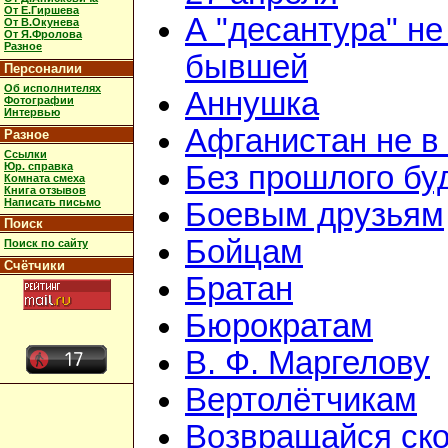
От Е.Гиршева
А "десантура" не
От В.Окунева
От Я.Фролова
Разное
бывшей
Персоналии
Об исполнителях
Аннушка
Фотографии
Интервью
Афганистан не в
Разное
Ссылки
Юр. справка
Без прошлого бу
Комната смеха
Книга отзывов
Написать письмо
Боевым друзьям
Поиск
Бойцам
Поиск по сайту
Счётчики
Братан
Бюрократам
В. Ф. Маргелову
Вертолётчикам
Возвращайся ск