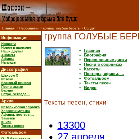
Главная
»
Персоналии
»
группа Голубые береты
» Солдат
группа ГОЛУБЫЕ БЕ
Информация
Новости
Новое в шансоне
Главная
Наши друзья
Биография
Анонсы
Афиша
Персональные диски
Награды
Песни в сборниках
Кассеты
Дискография
Постеры, афиши, ...
Шансон X
Фотоальбом
Истоки
Тексты песен
Военный шансон
Песни цыган
Видео
Барды
Ретро, эстрада ...
Архив
Тексты песен, стихи
Историческая справка
Хорошая музыка
Афиши, постеры ...
Заметки
13300
Книги
Тексты песен
Фотоальбом
27 апреля
От Д.Анискевича