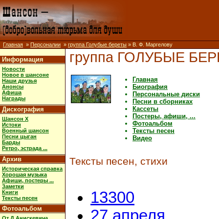
Главная
»
Персоналии
»
группа Голубые береты
» В. Ф. Маргелову
группа ГОЛУБЫЕ БЕ
Информация
Новости
Новое в шансоне
Главная
Наши друзья
Биография
Анонсы
Афиша
Персональные диски
Награды
Песни в сборниках
Кассеты
Дискография
Постеры, афиши, ...
Шансон X
Фотоальбом
Истоки
Тексты песен
Военный шансон
Песни цыган
Видео
Барды
Ретро, эстрада ...
Архив
Тексты песен, стихи
Историческая справка
Хорошая музыка
Афиши, постеры ...
Заметки
13300
Книги
Тексты песен
Фотоальбом
27 апреля
От Д.Анискевича