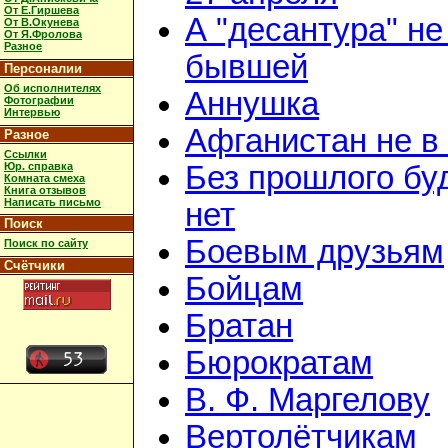
От Е.Гиршева
А "десантура" не
От В.Окунева
От Я.Фролова
Разное
бывшей
Персоналии
Об исполнителях
Аннушка
Фотографии
Интервью
Афганистан не в
Разное
Ссылки
Юр. справка
Без прошлого бу
Комната смеха
Книга отзывов
Написать письмо
нет
Поиск
Боевым друзьям
Поиск по сайту
Счётчики
Бойцам
Братан
Бюрократам
В. Ф. Маргелову
Вертолётчикам