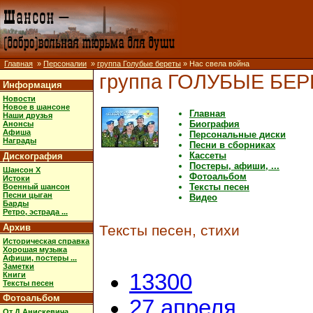
Главная
»
Персоналии
»
группа Голубые береты
» Нас свела война
группа ГОЛУБЫЕ БЕ
Информация
Новости
Новое в шансоне
Главная
Наши друзья
Биография
Анонсы
Афиша
Персональные диски
Награды
Песни в сборниках
Кассеты
Дискография
Постеры, афиши, ...
Шансон X
Фотоальбом
Истоки
Тексты песен
Военный шансон
Песни цыган
Видео
Барды
Ретро, эстрада ...
Архив
Тексты песен, стихи
Историческая справка
Хорошая музыка
Афиши, постеры ...
Заметки
13300
Книги
Тексты песен
Фотоальбом
27 апреля
От Д.Анискевича