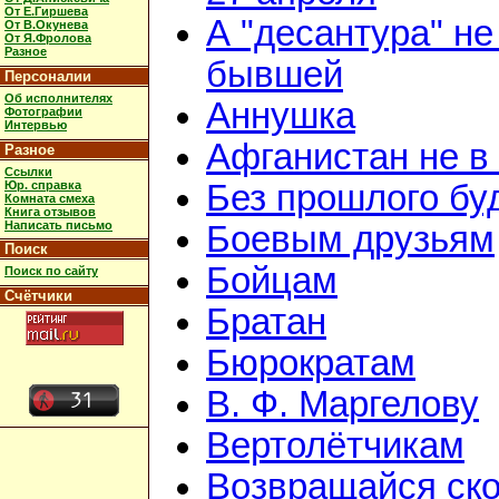
От Е.Гиршева
А "десантура" не
От В.Окунева
От Я.Фролова
Разное
бывшей
Персоналии
Об исполнителях
Аннушка
Фотографии
Интервью
Афганистан не в
Разное
Ссылки
Юр. справка
Без прошлого бу
Комната смеха
Книга отзывов
Написать письмо
Боевым друзьям
Поиск
Бойцам
Поиск по сайту
Счётчики
Братан
Бюрократам
В. Ф. Маргелову
Вертолётчикам
Возвращайся ск