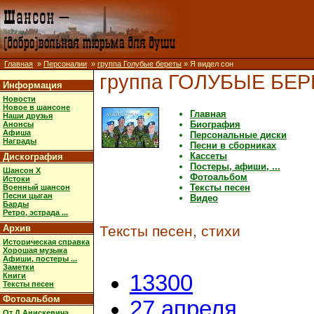
Главная
»
Персоналии
»
группа Голубые береты
» Я видел сон
группа ГОЛУБЫЕ БЕ
Информация
Новости
Новое в шансоне
Главная
Наши друзья
Биография
Анонсы
Афиша
Персональные диски
Награды
Песни в сборниках
Кассеты
Дискография
Постеры, афиши, ...
Шансон X
Фотоальбом
Истоки
Тексты песен
Военный шансон
Песни цыган
Видео
Барды
Ретро, эстрада ...
Архив
Тексты песен, стихи
Историческая справка
Хорошая музыка
Афиши, постеры ...
Заметки
13300
Книги
Тексты песен
Фотоальбом
27 апреля
От Д.Анискевича