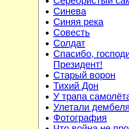
Серебристый са
Синева
Синяя река
Совесть
Солдат
Спасибо, господ
Президент!
Старый ворон
Тихий Дон
У трапа самолёт
Улетали дембел
Фотография
Что война не про