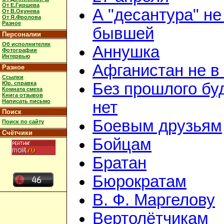
От Е.Гиршева
А "десантура" не
От В.Окунева
От Я.Фролова
Разное
бывшей
Персоналии
Об исполнителях
Аннушка
Фотографии
Интервью
Афганистан не в
Разное
Ссылки
Юр. справка
Без прошлого бу
Комната смеха
Книга отзывов
Написать письмо
нет
Поиск
Боевым друзьям
Поиск по сайту
Счётчики
Бойцам
Братан
Бюрократам
В. Ф. Маргелову
Вертолётчикам