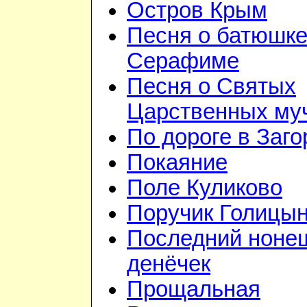
Остров Крым
Песня о батюшк
Серафиме
Песня о Святых
Царственных му
По дороге в Заго
Покаяние
Поле Куликово
Поручик Голицы
Последний ноне
денёчек
Прощальная