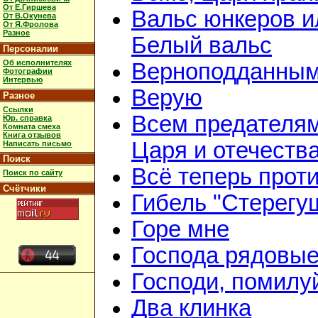
От Е.Гиршева
Вальс юнкеров и
От В.Окунева
От Я.Фролова
Разное
Белый вальс
Персоналии
Об исполнителях
Верноподданны
Фотографии
Интервью
Верую
Разное
Ссылки
Всем предателям
Юр. справка
Комната смеха
Книга отзывов
Царя и отечеств
Написать письмо
Поиск
Всё теперь проти
Поиск по сайту
Счётчики
Гибель "Стерегу
Горе мне
Господа рядовы
Господи, помилу
Два клинка