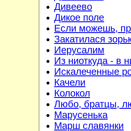
Дивеево
Дикое поле
Если можешь, пр
Закатилася зорьк
Иерусалим
Из ниоткуда - в 
Искалеченные р
Качели
Колокол
Любо, братцы, лю
Марусенька
Марш славянки