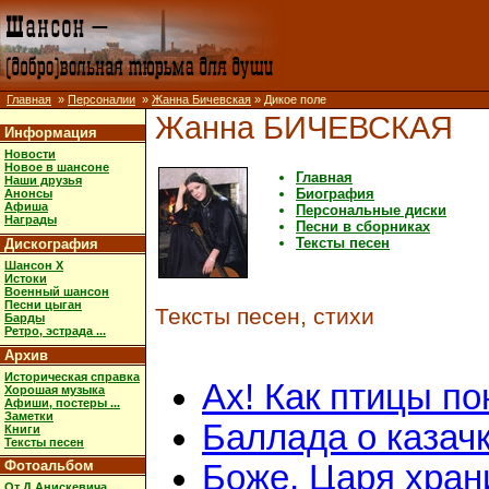
Главная
»
Персоналии
»
Жанна Бичевская
» Дикое поле
Жанна БИЧЕВСКАЯ
Информация
Новости
Новое в шансоне
Главная
Наши друзья
Биография
Анонсы
Афиша
Персональные диски
Награды
Песни в сборниках
Тексты песен
Дискография
Шансон X
Истоки
Военный шансон
Песни цыган
Тексты песен, стихи
Барды
Ретро, эстрада ...
Архив
Историческая справка
Ах! Как птицы по
Хорошая музыка
Афиши, постеры ...
Заметки
Баллада о казач
Книги
Тексты песен
Фотоальбом
Боже, Царя хран
От Д.Анискевича