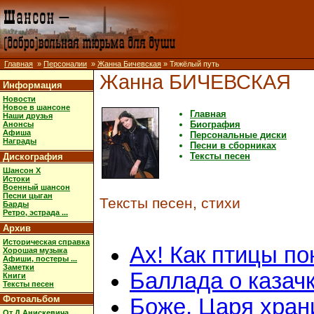
Главная
»
Персоналии
»
Жанна Бичевская
» Тяжёлый путь
Жанна БИЧЕВСКАЯ
Информация
Новости
Новое в шансоне
Главная
Наши друзья
Биография
Анонсы
Афиша
Персональные диски
Награды
Песни в сборниках
Тексты песен
Дискография
Шансон X
Истоки
Военный шансон
Песни цыган
Тексты песен, стихи
Барды
Ретро, эстрада ...
Архив
Историческая справка
Ах! Как птицы по
Хорошая музыка
Афиши, постеры ...
Заметки
Баллада о казач
Книги
Тексты песен
Фотоальбом
Боже, Царя хран
От Д.Анискевича