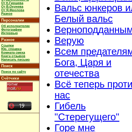
От Е.Гиршева
Вальс юнкеров и
От В.Окунева
От Я.Фролова
Разное
Белый вальс
Персоналии
Об исполнителях
Верноподданны
Фотографии
Интервью
Верую
Разное
Ссылки
Всем предателя
Юр. справка
Комната смеха
Книга отзывов
Бога, Царя и
Написать письмо
Поиск
отечества
Поиск по сайту
Счётчики
Всё теперь прот
нас
Гибель
"Стерегущего"
Горе мне