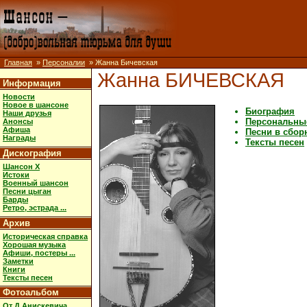
Главная
»
Персоналии
» Жанна Бичевская
Жанна БИЧЕВСКАЯ
Информация
Новости
Новое в шансоне
Биография
Наши друзья
Персональны
Анонсы
Афиша
Песни в сбор
Награды
Тексты песен
Дискография
Шансон X
Истоки
Военный шансон
Песни цыган
Барды
Ретро, эстрада ...
Архив
Историческая справка
Хорошая музыка
Афиши, постеры ...
Заметки
Книги
Тексты песен
Фотоальбом
От Д.Анискевича