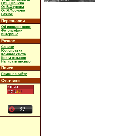
От Е.Гиршева
От В.Окунева
От Я.Фролова
Разное
Персоналии
Об исполнителях
Фотографии
Интервью
Разное
Ссылки
Юр. справка
Комната смеха
Книга отзывов
Написать письмо
Поиск
Поиск по сайту
Счётчики