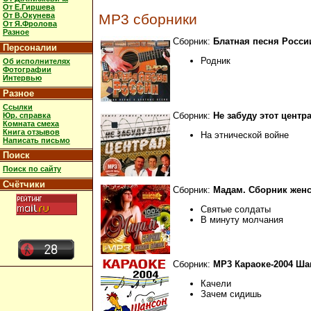
От Е.Гиршева
MP3 сборники
От В.Окунева
От Я.Фролова
Разное
Сборник:
Блатная песня Росси
Персоналии
Родник
Об исполнителях
Фотографии
Интервью
Разное
Ссылки
Сборник:
Не забуду этот центр
Юр. справка
Комната смеха
Книга отзывов
На этнической войне
Написать письмо
Поиск
Поиск по сайту
Счётчики
Сборник:
Мадам. Сборник женс
Святые солдаты
В минуту молчания
Сборник:
МР3 Караоке-2004 Ша
Качели
Зачем сидишь