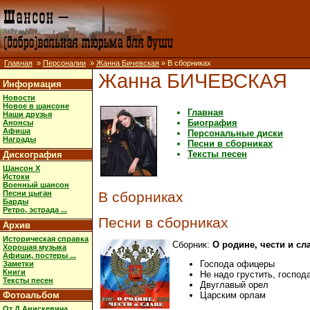
Главная
»
Персоналии
»
Жанна Бичевская
» В сборниках
Жанна БИЧЕВСКАЯ
Информация
Новости
Новое в шансоне
Главная
Наши друзья
Биография
Анонсы
Афиша
Персональные диски
Награды
Песни в сборниках
Тексты песен
Дискография
Шансон X
Истоки
Военный шансон
Песни цыган
В сборниках
Барды
Ретро, эстрада ...
Песни в сборниках
Архив
Историческая справка
Сборник:
О родине, чести и сл
Хорошая музыка
Афиши, постеры ...
Господа офицеры
Заметки
Книги
Не надо грустить, госпо
Тексты песен
Двуглавый орел
Фотоальбом
Царским орлам
От Д.Анискевича